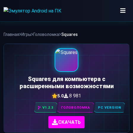
Skip
to
content
ИГРЫ
Главная
Игры
Головоломка
Squares
ПРИЛОЖЕНИЯ
Squares для компьютера с
расширенными возможностями
8 981
5.0
V1.2.3
ГОЛОВОЛОМКА
PC VERSION
СКАЧАТЬ