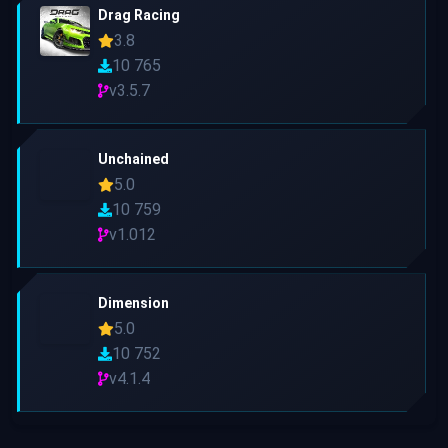
Drag Racing
3.8
10 765
v3.5.7
Unchained
5.0
10 759
v1.012
Dimension
5.0
10 752
v4.1.4