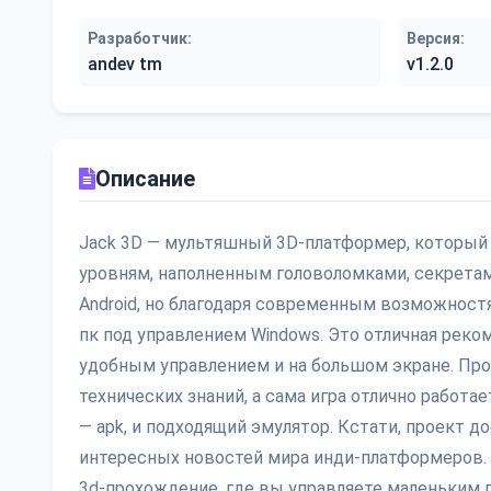
Разработчик:
Версия:
andev tm
v1.2.0
Описание
Jack 3D — мультяшный 3D-платформер, который
уровням, наполненным головоломками, секретам
Android, но благодаря современным возможностя
пк под управлением Windows. Это отличная реком
удобным управлением и на большом экране. Про
технических знаний, а сама игра отлично работа
— apk, и подходящий эмулятор. Кстати, проект д
интересных новостей мира инди-платформеров. С
3d-прохождение, где вы управляете маленьким 