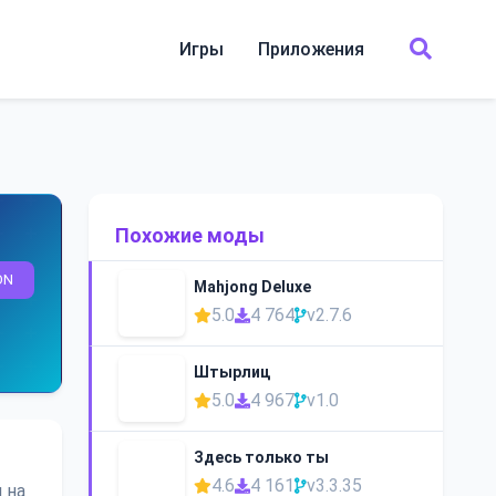
Игры
Приложения
Похожие моды
ON
Mahjong Deluxe
5.0
4 764
v2.7.6
Штырлиц
5.0
4 967
v1.0
Здесь только ты
4.6
4 161
v3.3.35
 на