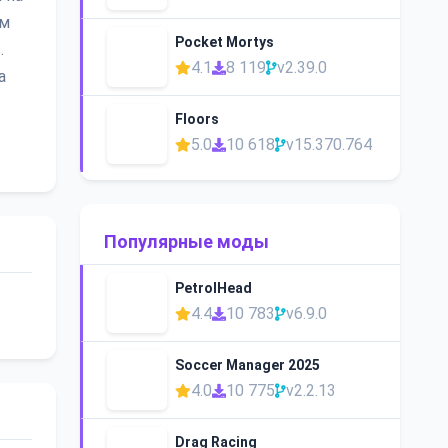
ым
Pocket Mortys
.
4.1
8 119
v2.39.0
а
Floors
5.0
10 618
v15.370.764
Популярные моды
PetrolHead
4.4
10 783
v6.9.0
Soccer Manager 2025
4.0
10 775
v2.2.13
Drag Racing