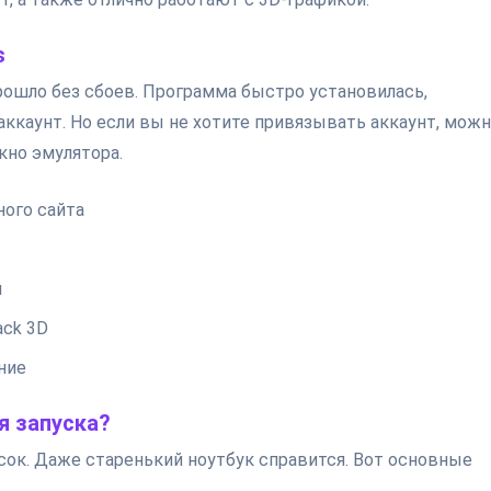
s
прошло без сбоев. Программа быстро установилась,
аккаунт. Но если вы не хотите привязывать аккаунт, мож
кно эмулятора.
ного сайта
ы
ack 3D
ние
я запуска?
ок. Даже старенький ноутбук справится. Вот основные