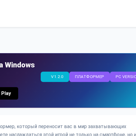
а Windows
V1.2.0
ПЛАТФОРМЕР
PC VERSI
 Play
формер, который переносит вас в мир захватывающих
те наслаждаться этой игрой не только на смартфоне, но и