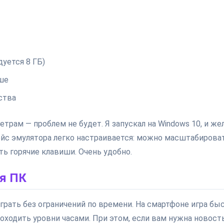
уется 8 ГБ)
ыше
ства
рам — проблем не будет. Я запускал на Windows 10, и же
фейс эмулятора легко настраивается: можно масштабирова
ь горячие клавиши. Очень удобно.
ля ПК
рать без ограничений по времени. На смартфоне игра бы
оходить уровни часами. При этом, если вам нужна новост