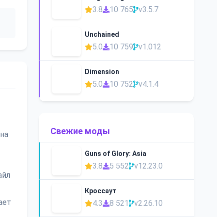
3.8
10 765
v3.5.7
Unchained
5.0
10 759
v1.012
Dimension
5.0
10 752
v4.1.4
Свежие моды
 на
Guns of Glory: Asia
3.8
5 552
v12.23.0
айл
Кроссаут
ает
4.3
8 521
v2.26.10