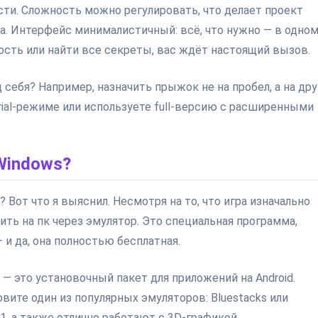
сти. Сложность можно регулировать, что делает проект
а. Интерфейс минималистичный: всё, что нужно — в одно
рость или найти все секреты, вас ждёт настоящий вызов.
 себя? Например, назначить прыжок не на пробел, а на др
trial-режиме или используете full-версию с расширенными
Windows?
 Вот что я выяснил. Несмотря на то, что игра изначально
вить на пк через эмулятор. Это специальная программа,
и да, она полностью бесплатная.
 — это установочный пакет для приложений на Android.
овите один из популярных эмуляторов: Bluestacks или
11, а также отлично работают с 3D-графикой.