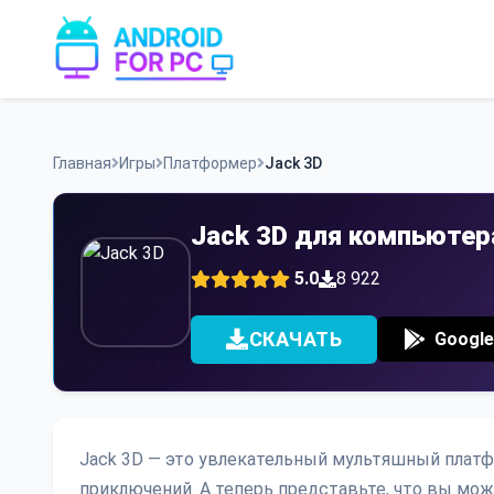
Skip
to
content
Главная
Игры
Платформер
Jack 3D
Jack 3D для компьютер
5.0
8 922
СКАЧАТЬ
Google
Jack 3D — это увлекательный мультяшный плат
приключений. А теперь представьте, что вы може