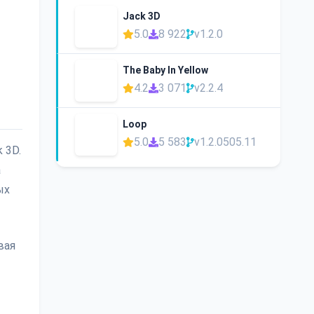
Jack 3D
5.0
8 922
v1.2.0
The Baby In Yellow
4.2
3 071
v2.2.4
Loop
5.0
5 583
v1.2.0505.11
 3D.
а
ых
вая