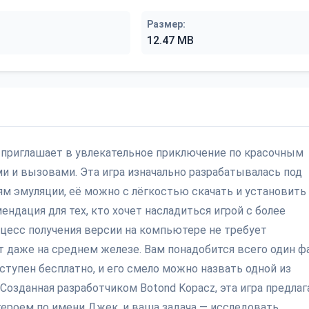
Размер:
12.47 MB
 приглашает в увлекательное приключение по красочным
и и вызовами. Эта игра изначально разрабатывалась под
м эмуляции, её можно с лёгкостью скачать и установить
ендация для тех, кто хочет насладиться игрой с более
цесс получения версии на компьютере не требует
ет даже на среднем железе. Вам понадобится всего один ф
оступен бесплатно, и его смело можно назвать одной из
озданная разработчиком Botond Kopacz, эта игра предлаг
героем по имени Джек, и ваша задача — исследовать