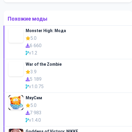
Похожие моды
Monster High: Мода
5.0
6 660
v1.2
War of the Zombie
3.9
5 189
v1.0.75
МяуСим
5.0
7 983
v1.4.0
Goddess of Victory: NIKKE