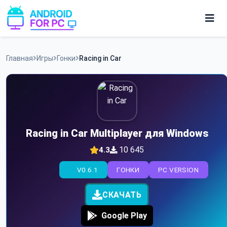
Skip
to
content
Игры
Главная
Игры
Гонки
Racing in Car
Приложения
Racing in Car Multiplayer для Windows
10 645
4.3
V0.6.1
ГОНКИ
PC VERSION
СКАЧАТЬ
Google Play