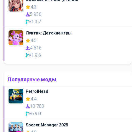
4.3
5 930
v1.3.7
Лунтик: Детские игры
4.5
4 516
v1.9.6
Популярные моды
PetrolHead
4.4
10 783
v6.9.0
Soccer Manager 2025