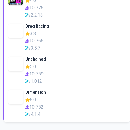
4.0
10 775
v2.2.13
Drag Racing
3.8
10 765
v3.5.7
Unchained
5.0
10 759
v1.012
Dimension
5.0
10 752
v4.1.4