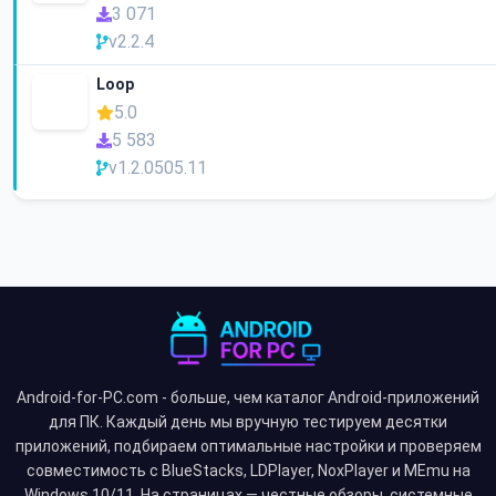
3 071
v2.2.4
Loop
5.0
5 583
v1.2.0505.11
Android-for-PC.com - больше, чем каталог Android-приложений
для ПК. Каждый день мы вручную тестируем десятки
приложений, подбираем оптимальные настройки и проверяем
совместимость с BlueStacks, LDPlayer, NoxPlayer и MEmu на
Windows 10/11. На страницах — честные обзоры, системные