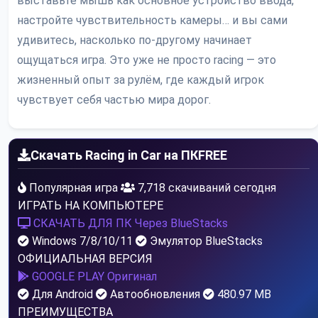
выставьте мышь как основное устройство ввода,
настройте чувствительность камеры… и вы сами
удивитесь, насколько по-другому начинает
ощущаться игра. Это уже не просто racing — это
жизненный опыт за рулём, где каждый игрок
чувствует себя частью мира дорог.
Скачать Racing in Car на ПК
FREE
Популярная игра
7,718 скачиваний сегодня
ИГРАТЬ НА КОМПЬЮТЕРЕ
СКАЧАТЬ ДЛЯ ПК
Через BlueStacks
Windows 7/8/10/11
Эмулятор BlueStacks
ОФИЦИАЛЬНАЯ ВЕРСИЯ
GOOGLE PLAY
Оригинал
Для Android
Автообновления
480.97 MB
ПРЕИМУЩЕСТВА