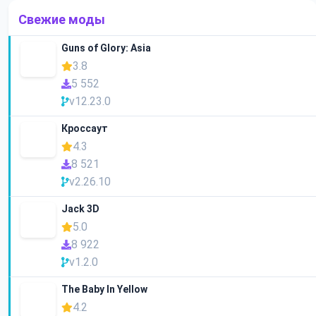
Свежие моды
Guns of Glory: Asia
3.8
5 552
v12.23.0
Кроссаут
4.3
8 521
v2.26.10
Jack 3D
5.0
8 922
v1.2.0
The Baby In Yellow
4.2