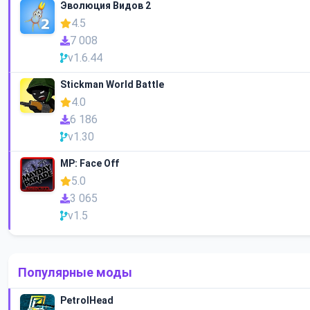
Эволюция Видов 2
4.5
7 008
v1.6.44
Stickman World Battle
4.0
6 186
v1.30
MP: Face Off
5.0
3 065
v1.5
Популярные моды
PetrolHead