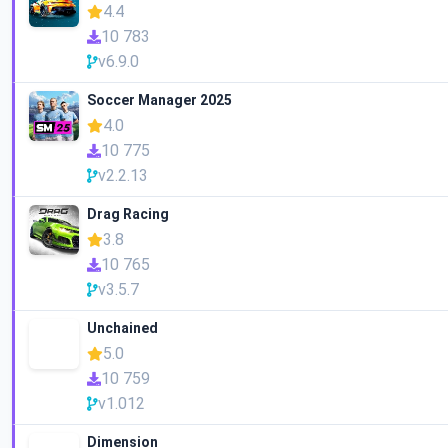
4.4
10 783
v6.9.0
Soccer Manager 2025
4.0
10 775
v2.2.13
Drag Racing
3.8
10 765
v3.5.7
Unchained
5.0
10 759
v1.012
Dimension