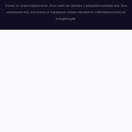
Отказ от ответственности: Этот сайт не связан с разработчиками игр. Все
названия игр, логотипы и товарные знаки являются собственностью их
владельцев.