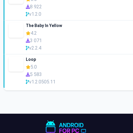
8 922
v1.2.0
The Baby In Yellow
4.2
3 071
v2.2.4
Loop
5.0
5 583
v1.2.0505.11