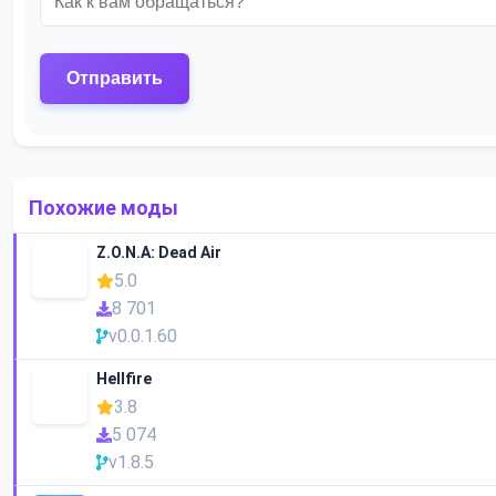
Похожие моды
Z.O.N.A: Dead Air
5.0
8 701
v0.0.1.60
Hellfire
3.8
5 074
v1.8.5