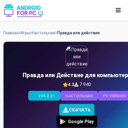
Skip
to
content
Игры
Главная
Игры
Настольная
Правда или действие
Приложения
Правда или Действие для компьюте
7 940
4.3
V35.2.21
НАСТОЛЬНАЯ
PC VERSION
СКАЧАТЬ
Google Play