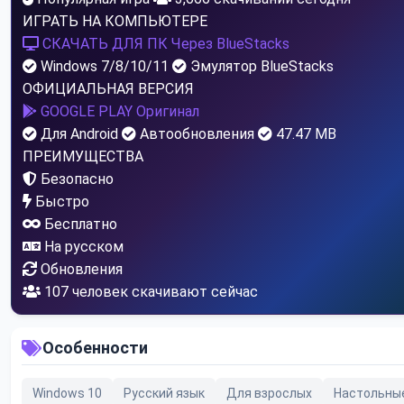
ИГРАТЬ НА КОМПЬЮТЕРЕ
СКАЧАТЬ ДЛЯ ПК
Через BlueStacks
Windows 7/8/10/11
Эмулятор BlueStacks
ОФИЦИАЛЬНАЯ ВЕРСИЯ
GOOGLE PLAY
Оригинал
Для Android
Автообновления
47.47 MB
ПРЕИМУЩЕСТВА
Безопасно
Быстро
Бесплатно
На русском
Обновления
102
человек скачивают сейчас
Особенности
Windows 10
Русский язык
Для взрослых
Настольны