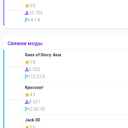
5.0
10 752
v4.1.4
Свежие моды
Guns of Glory: Asia
3.8
5 552
v12.23.0
Кроссаут
4.3
8 521
v2.26.10
Jack 3D
5.0