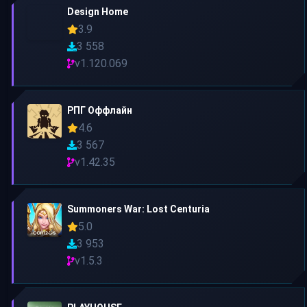
Design Home
3.9
3 558
v1.120.069
РПГ Оффлайн
4.6
3 567
v1.42.35
Summoners War: Lost Centuria
5.0
3 953
v1.5.3