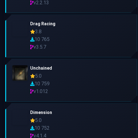
v2.2.13
Drag Racing
3.8
10 765
v3.5.7
Unchained
5.0
10 759
v1.012
Dimension
5.0
10 752
v4.1.4