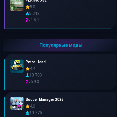
PLAYHOUSE
5.0
9 312
v1.6.1
Популярные моды
PetrolHead
4.4
10 783
v6.9.0
Soccer Manager 2025
4.0
10 775