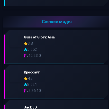
Свежие моды
Guns of Glory: Asia
3.8
5 552
v12.23.0
Кроссаут
4.3
8 521
v2.26.10
Jack 3D