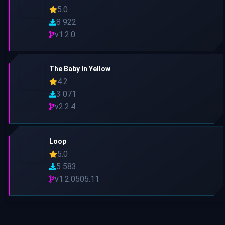
5.0
8 922
v1.2.0
The Baby In Yellow
4.2
3 071
v2.2.4
Loop
5.0
5 583
v1.2.0505.11