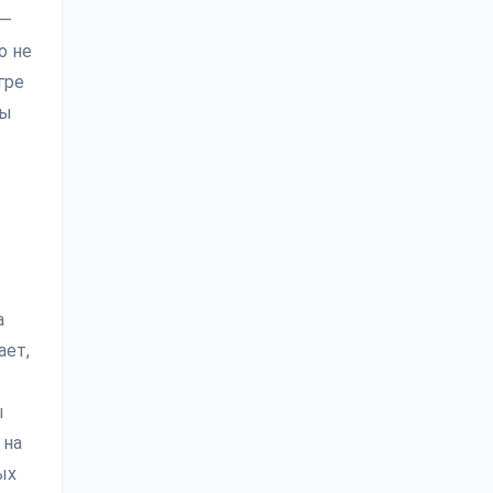
 —
о не
гре
ры
а
ает,
ы
 на
ых