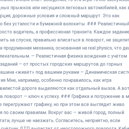
адных прыжков или несущихся легковых автомобилей, как 
ерция, дорожные условия и сложный маршрут. Это как
о без усталости и бумажной волокиты. ### Реалистичны
осто водитель, а профессионал транзита. Каждое задани
ть на спуске, правильно вписаться в поворот, не зацепи
а продуманная механика, основанная на real physics, что де
влекательным. — Реалистичная физика вождения с учётом
заданий — от простых городских маршрутов до горных
машина «живёт» под вашими руками — Динамическая сист
я Мне, например, особенно понравилось, как игра
звилистой дороге выделяются как отдельный вызов. А во
 поворот — ключ к успеху. ### Графика и погружение в 
е перегружают графику, но при этом всё выглядит живо.
я по своим правилам. Вокруг вас — живой город, полный
ати, лучше не наезжать. Согласитесь, неприятно, если
о счётчик ДТП вырастет от неосторожного поворота. Каб