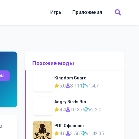
Игры
Приложения
Похожие моды
ON
Kingdom Guard
5.0
8 111
v1.4.7
Angry Birds Rio
4.4
10 376
v2.2.0
РПГ Оффлайн
и
4.6
3 567
v1.42.35