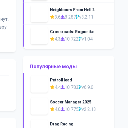
Neighbours From Hell 2
3.6
8 287
v3.2.11
нут,
еру
Crossroads: Roguelike
4.3
10 722
v1.04
Популярные моды
PetrolHead
4.4
10 783
v6.9.0
Soccer Manager 2025
4.0
10 775
v2.2.13
Drag Racing