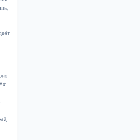
ышь,
даёт
оно
 ##
р
ый,
,