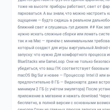
тоже на высоте: приборы работают, свет от фар 
парковаться. А вы знали, что можно настроить к
ощущение — будто сидишь в реальном дальнобое
ближний свет и слушаешь гул дизеля. ## Как зап
нужно искать сложные сборки или ломать систему
так и на Mac — причём с минимальными требова
который создаст для игры виртуальный Android
запуску: что нужно Для комфортного процесса и
BlueStacks или GameLoop. Они не только безопа
убедиться, что ваш ПК соответствует базовым п
macOS Big Sur и новее — Процессор: Intel i3 или 
предпочтительно 8 ГБ — Видеокарта: даже встро
минимум 2 ГБ (с учётом эмулятора) После устано
приложение в магазине и нажать download. Чере
бесплатно, в полной версии с основными возмо
сенсора Один из главных плюсов запуска на ко