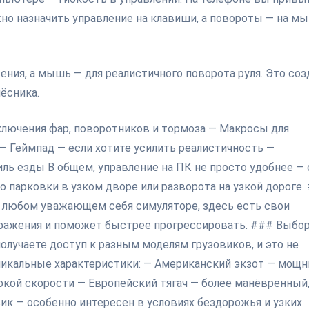
жно назначить управление на клавиши, а повороты — на м
ния, а мышь — для реалистичного поворота руля. Это соз
ёсника.
ключения фар, поворотников и тормоза — Макросы для
— Геймпад — если хотите усилить реалистичность —
ль езды В общем, управление на ПК не просто удобнее — 
до парковки в узком дворе или разворота на узкой дороге.
в любом уважающем себя симуляторе, здесь есть свои
здражения и поможет быстрее прогрессировать. ### Выбо
получаете доступ к разным моделям грузовиков, и это не
уникальные характеристики: — Американский экзот — мощн
окой скорости — Европейский тягач — более манёвренный
вик — особенно интересен в условиях бездорожья и узких