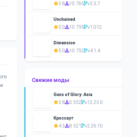
3.8
10 765
v3.5.7
Unchained
5.0
10 759
v1.012
Dimension
5.0
10 752
v4.1.4
ого
Свежие моды
ам
Guns of Glory: Asia
3.8
5 552
v12.23.0
Кроссаут
4.3
8 521
v2.26.10
ает