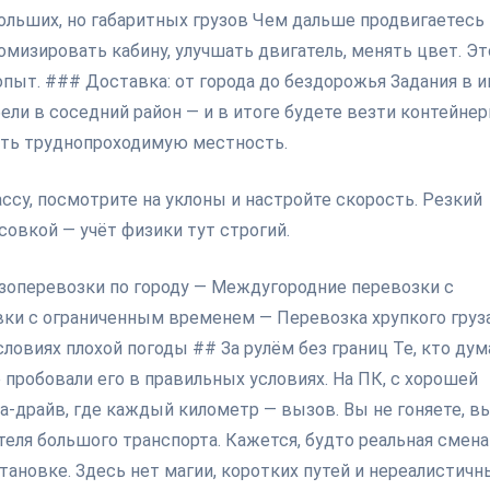
ольших, но габаритных грузов Чем дальше продвигаетесь
мизировать кабину, улучшать двигатель, менять цвет. Эт
опыт. ### Доставка: от города до бездорожья Задания в и
ели в соседний район — и в итоге будете везти контейне
ать труднопроходимую местность.
ссу, посмотрите на уклоны и настройте скорость. Резкий
совкой — учёт физики тут строгий.
зоперевозки по городу — Междугородние перевозки с
ки с ограниченным временем — Перевозка хрупкого груз
ловиях плохой погоды ## За рулём без границ Те, кто дум
е пробовали его в правильных условиях. На ПК, с хорошей
а-драйв, где каждый километр — вызов. Вы не гоняете, в
еля большого транспорта. Кажется, будто реальная смена
тановке. Здесь нет магии, коротких путей и нереалистичн