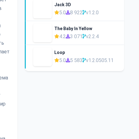
Jack 3D
в
5.0
8 922
v1.2.0
й
The Baby In Yellow
е
4.2
3 071
v2.2.4
ть
лает
Loop
5.0
5 583
v1.2.0505.11
ема
т
мир
ина