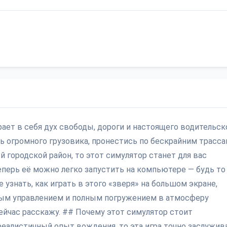
ирает в себя дух свободы, дороги и настоящего водительск
ль огромного грузовика, пронестись по бескрайним трасс
й городской район, то этот симулятор станет для вас
еперь её можно легко запустить на компьютере — будь то
 узнать, как играть в этого «зверя» на большом экране,
ным управлением и полным погружением в атмосферу
сейчас расскажу. ## Почему этот симулятор стоит
 реалистичный опыт вождения, то эта игра точно заслужив