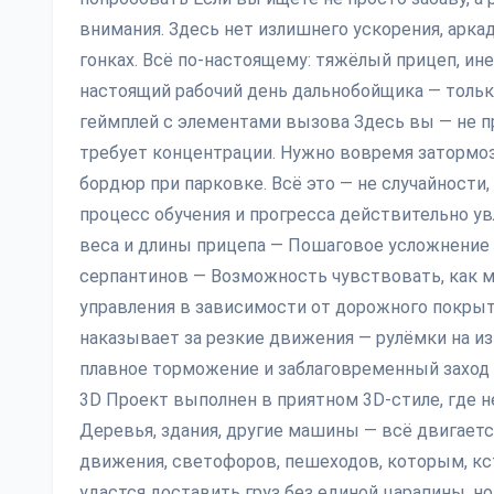
внимания. Здесь нет излишнего ускорения, арк
гонках. Всё по-настоящему: тяжёлый прицеп, ин
настоящий рабочий день дальнобойщика — тольк
геймплей с элементами вызова Здесь вы — не пр
требует концентрации. Нужно вовремя затормози
бордюр при парковке. Всё это — не случайности, 
процесс обучения и прогресса действительно у
веса и длины прицепа — Пошаговое усложнение 
серпантинов — Возможность чувствовать, как 
управления в зависимости от дорожного покрыти
наказывает за резкие движения — рулёмки на и
плавное торможение и заблаговременный заход в
3D Проект выполнен в приятном 3D-стиле, где н
Деревья, здания, другие машины — всё двигаетс
движения, светофоров, пешеходов, которым, кст
удастся доставить груз без единой царапины, н