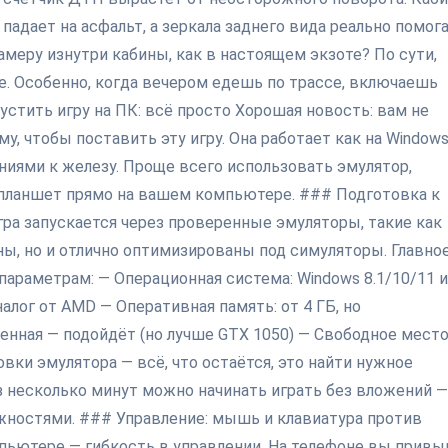
падает на асфальт, а зеркала заднего вида реально помог
амеру изнутри кабины, как в настоящем экзоте? По сути,
. Особенно, когда вечером едешь по трассе, включаешь
устить игру на ПК: всё просто Хорошая новость: вам не
, чтобы поставить эту игру. Она работает как на Windows
ниями к железу. Проще всего использовать эмулятор,
-планшет прямо на вашем компьютере. ### Подготовка к
гра запускается через проверенные эмуляторы, такие как
сны, но и отлично оптимизированы под симуляторы. Главно
араметрам: — Операционная система: Windows 8.1/10/11 
аналог от AMD — Оперативная память: от 4 ГБ, но
енная — подойдёт (но лучше GTX 1050) — Свободное место
вки эмулятора — всё, что остаётся, это найти нужное
з несколько минут можно начинать играть без вложений —
жностями. ### Управление: мышь и клавиатура против
мпьютере — гибкость в управлении. На телефоне вы привы