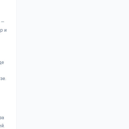
 —
р и
де
зе.
за
й.