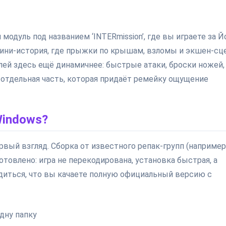
модуль под названием ‘INTERmission’, где вы играете за 
 мини-история, где прыжки по крышам, взломы и экшен-с
лей здесь ещё динамичнее: быстрые атаки, броски ножей,
о отдельная часть, которая придаёт ремейку ощущение
Windows?
рвый взгляд. Сборка от известного репак-групп (например
готовлено: игра не перекодирована, установка быстрая, а
едиться, что вы качаете полную официальный версию с
одну папку