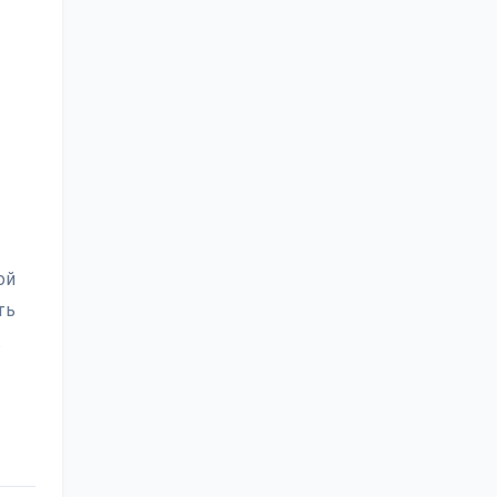
ой
ть