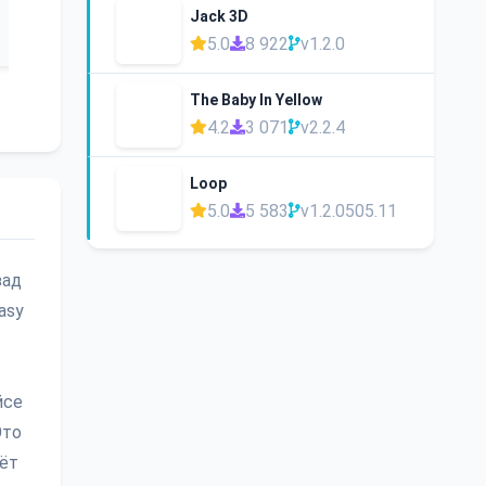
Jack 3D
5.0
8 922
v1.2.0
The Baby In Yellow
4.2
3 071
v2.2.4
Loop
5.0
5 583
v1.2.0505.11
зад
asy
йсе
Это
дёт