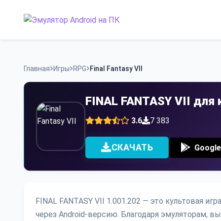
Skip
to
content
Главная
Игры
RPG
Final Fantasy VII
FINAL FANTASY VII для
3.6
7 383
СКАЧАТЬ
Google
FINAL FANTASY VII 1.001.202 — это культовая игр
через Android-версию. Благодаря эмуляторам, 