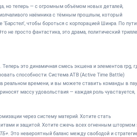
ода, но теперь — с огромным объёмом новых деталей,
— молчаливого наёмника с тёмным прошлым, который
 ‘Барстел’, чтобы бороться с корпорацией Шинра. По пути
то не просто фантастика, это драма, политический трилле
м
. Теперь это динамичная смесь экшена и элементов rpg, г
вать способности. Система ATB (Active Time Battle)
 в реальном времени, и вы можете ставить команды в пау
риносят массу удовольствия — каждая роль чувствуется,
томизации через систему материй. Хотите стать
итами и защитой. Хотите сжечь всех огненным штормом 
АТБ+
. Это невероятный баланс между свободой и стратегие