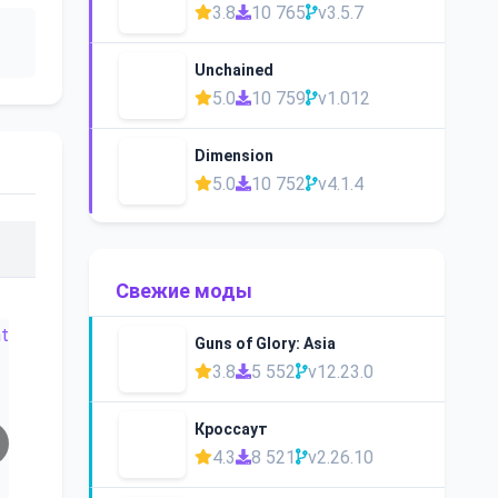
3.8
10 765
v3.5.7
Unchained
5.0
10 759
v1.012
Dimension
5.0
10 752
v4.1.4
Свежие моды
Guns of Glory: Asia
3.8
5 552
v12.23.0
Кроссаут
4.3
8 521
v2.26.10