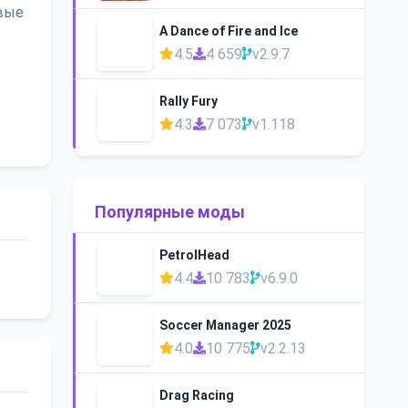
овые
A Dance of Fire and Ice
4.5
4 659
v2.9.7
Rally Fury
4.3
7 073
v1.118
Популярные моды
PetrolHead
4.4
10 783
v6.9.0
Soccer Manager 2025
4.0
10 775
v2.2.13
Drag Racing