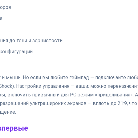
торов
е
ния до тени и зернистости
 конфигураций
ру и мышь. Но если вы любите геймпад — подключайте люб
Shock). Настройки управления — ваши: можно переназначи
ры, включить привычный для PC режим «прицеливания». А
 разрешений ультрашироких экранов — вплоть до 21:9, что
щение.
 впервые