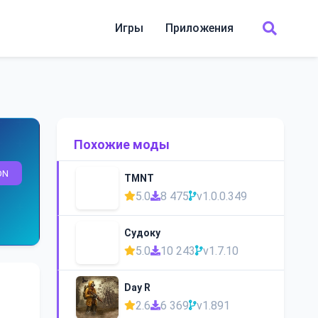
Игры
Приложения
Похожие моды
ON
TMNT
5.0
8 475
v1.0.0.349
Судоку
5.0
10 243
v1.7.10
Day R
2.6
6 369
v1.891