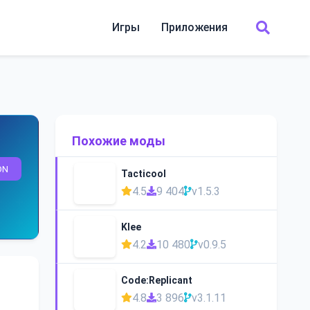
Игры
Приложения
Похожие моды
ON
Tacticool
4.5
9 404
v1.5.3
Klee
4.2
10 480
v0.9.5
Code:Replicant
4.8
3 896
v3.1.11