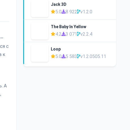
Jack 3D
5.0
8 922
v1.2.0
The Baby In Yellow
4.2
3 071
v2.2.4
—
ся с
Loop
а к
5.0
5 583
v1.2.0505.11
. А
,