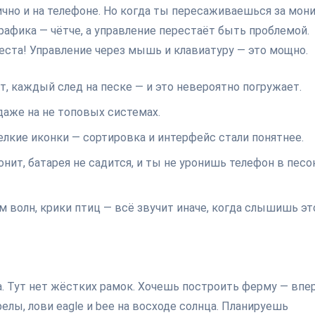
лично и на телефоне. Но когда ты пересаживаешься за мони
рафика — чётче, а управление перестаёт быть проблемой.
еста! Управление через мышь и клавиатуру — это мощно.
, каждый след на песке — и это невероятно погружает.
даже на не топовых системах.
лкие иконки — сортировка и интерфейс стали понятнее.
ит, батарея не садится, и ты не уронишь телефон в песок
волн, крики птиц — всё звучит иначе, когда слышишь эт
. Тут нет жёстких рамок. Хочешь построить ферму — впер
елы, лови eagle и bee на восходе солнца. Планируешь