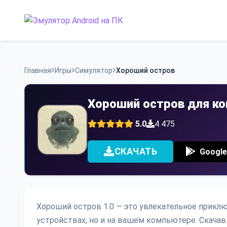
Skip
to
content
Главная
Игры
Симулятор
Хороший остров
Хороший остров для к
5.0
4 475
СКАЧАТЬ
Google
Хороший остров 1.0 — это увлекательное приклю
устройствах, но и на вашем компьютере. Скачав