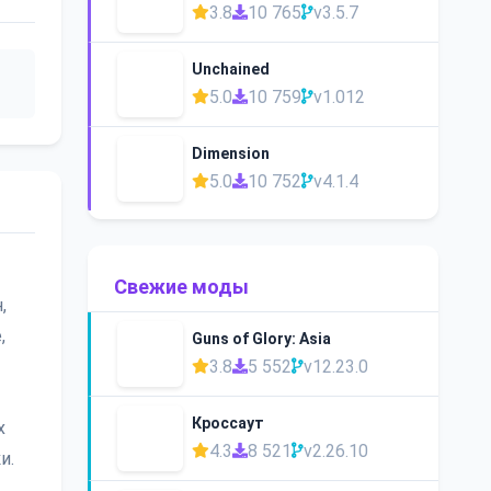
3.8
10 765
v3.5.7
Unchained
5.0
10 759
v1.012
Dimension
5.0
10 752
v4.1.4
Свежие моды
,
,
Guns of Glory: Asia
3.8
5 552
v12.23.0
Кроссаут
х
4.3
8 521
v2.26.10
и.