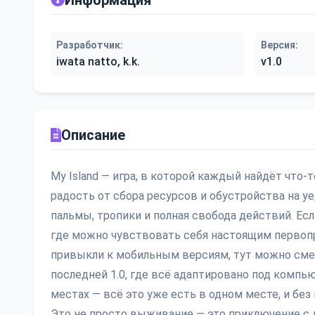
Информация
Разработчик:
Версия:
iwata natto, k.k.
v1.0
Описание
My Island — игра, в которой каждый найдёт что-то
радость от сбора ресурсов и обустройства на у
пальмы, тропики и полная свобода действий. Ес
где можно чувствовать себя настоящим первопрох
привыкли к мобильным версиям, тут можно смел
последней 1.0, где всё адаптировано под компьюте
местах — всё это уже есть в одном месте, и без
Это не просто выживание — это приключение с 