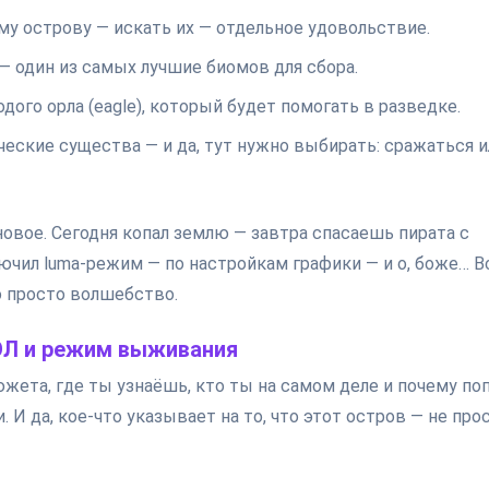
му острову — искать их — отдельное удовольствие.
 один из самых лучшие биомов для сбора.
ого орла (eagle), который будет помогать в разведке.
еские существа — и да, тут нужно выбирать: сражаться и
овое. Сегодня копал землю — завтра спасаешь пирата с
лючил luma-режим — по настройкам графики — и о, боже… В
о просто волшебство.
ДОЛ и режим выживания
ета, где ты узнаёшь, кто ты на самом деле и почему по
. И да, кое-что указывает на то, что этот остров — не про