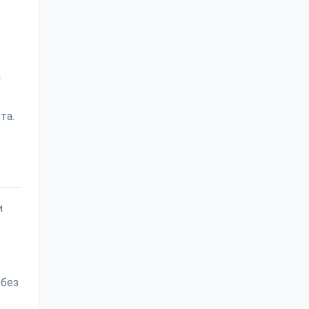
и
та.
и
 без