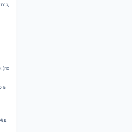
тор,
 (по
о в
ёд.