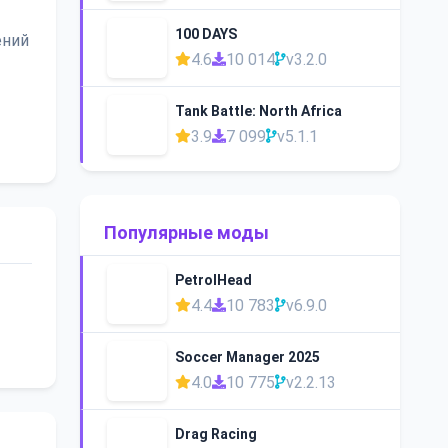
100 DAYS
ений
4.6
10 014
v3.2.0
Tank Battle: North Africa
3.9
7 099
v5.1.1
Популярные моды
PetrolHead
4.4
10 783
v6.9.0
Soccer Manager 2025
4.0
10 775
v2.2.13
Drag Racing