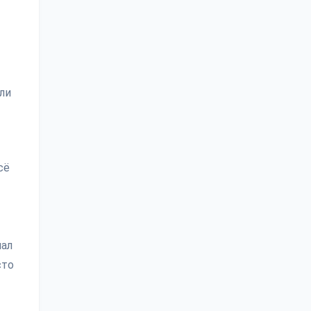
ли
сё
пал
сто