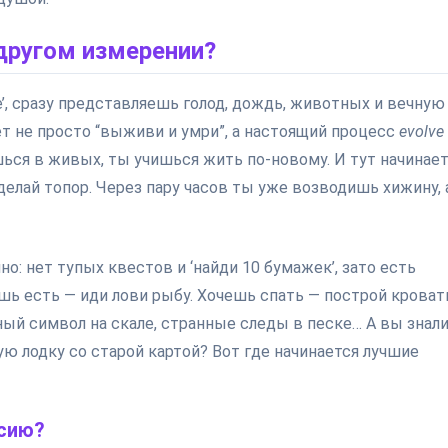
в другом измерении?
’, сразу представляешь голод, дождь, животных и вечную
ет не просто “выживи и умри”, а настоящий процесс
evolve
шься в живых, ты учишься жить по-новому. И тут начинает
сделай топор. Через пару часов ты уже возводишь хижину, 
но: нет тупых квестов и ‘найди 10 бумажек’, зато есть
шь есть — иди лови рыбу. Хочешь спать — построй кровать
ый символ на скале, странные следы в песке… А вы знали
ю лодку со старой картой? Вот где начинается лучшие
рсию?