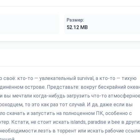
Размер:
52.12 MB
 своё: кто-то — увлекательный survival, а кто-то — тихую
единённом острове. Представьте: вокруг бескрайний океан
ли вы мечтали когда-нибудь загрузить что-то атмосферное
одцем, то это как раз тот случай. И да, даже если вы
о скачать и запустить на полноценном ПК, особенно с
р. Кстати, не стоит искать islands, paradise и bee в други
 необходимости лезть в торрент или искать рабочие ссылк
душой.