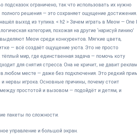
о подсказок ограничено, так что использовать их нужно
т полного решения — это сохраняет ощущение достижения.
ашёл выход из тупика. < h2 > Зачем играть в Meow — One l
 логическая категория, похожая на другие ‘нарисуй линию’
 выделяют Meow среди конкурентов. Мягкие цвета,
итке — всё создаёт ощущение уюта. Это не просто
 тёплый мир, где единственная задача — помочь коту
дходит для снятия стресса. Она не кричит, не давит рекла
ь в любом месте — даже без подключения. Это редкий при
 и нервы игрока. Основные причины, почему стоит
с между простотой и вызовом — подойдёт и детям, и
кие пакеты по сложности.
бное управление и большой экран.