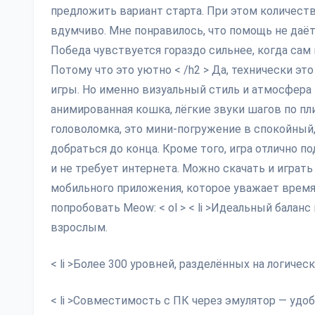
предложить вариант старта. При этом количеств
вдумчиво. Мне понравилось, что помощь не даё
Победа чувствуется гораздо сильнее, когда сам н
Потому что это уютно < /h2 > Да, технически это
игры. Но именно визуальный стиль и атмосфера
анимированная кошка, лёгкие звуки шагов по пл
головоломка, это мини-погружение в спокойный,
добраться до конца. Кроме того, игра отлично по
и не требует интернета. Можно скачать и играт
мобильного приложения, которое уважает время
попробовать Meow: < ol > < li >Идеальный балан
взрослым.
< li >Более 300 уровней, разделённых на логичес
< li >Совместимость с ПК через эмулятор — удо