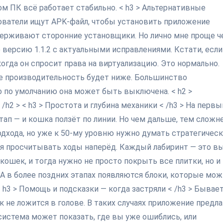
ом ПК всё работает стабильно. < h3 > Альтернативные
ователи ищут APK-файл, чтобы установить приложение
ерживают сторонние установщики. Но лично мне проще ч
 версию 1.1.2 с актуальными исправлениями. Кстати, есл
огда он спросит права на виртуализацию. Это нормально.
че производительность будет ниже. Большинство
 по умолчанию она может быть выключена. < h2 >
h2 > < h3 > Простота и глубина механики < /h3 > На первы
ап — и кошка ползёт по линии. Но чем дальше, тем сложне
дхода, но уже к 50-му уровню нужно думать стратегическ
ся просчитывать ходы наперёд. Каждый лабиринт — это в
кошек, и тогда нужно не просто покрыть все плитки, но и
 А в более поздних этапах появляются блоки, которые мо
h3 > Помощь и подсказки — когда застряли < /h3 > Бывает
 не ложится в голове. В таких случаях приложение предла
система может показать, где вы уже ошиблись, или