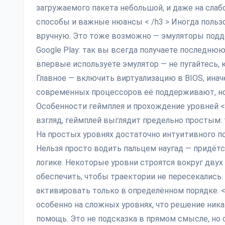
загружаемого пакета небольшой, и даже на слаб
способы и важные нюансы < /h3 > Иногда польз
вручную. Это тоже возможно — эмуляторы подд
Google Play: так вы всегда получаете последнюю
впервые используете эмулятор — не пугайтесь, к
Главное — включить виртуализацию в BIOS, ина
современных процессоров её поддерживают, но
Особенности геймплея и прохождение уровней < /
взгляд, геймплей выглядит предельно простым: т
На простых уровнях достаточно интуитивного по
Нельзя просто водить пальцем наугад — придёт
логике. Некоторые уровни строятся вокруг двух 
обеспечить, чтобы траектории не пересекались.
активировать только в определённом порядке. < 
особенно на сложных уровнях, что решение никак
помощь. Это не подсказка в прямом смысле, но 