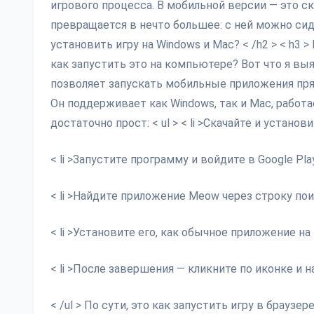
игрового процесса. В мобильной версии — это ск
превращается в нечто большее: с ней можно сиде
установить игру на Windows и Mac? < /h2 > < h3 >
как запустить это на компьютере? Вот что я выя
позволяет запускать мобильные приложения прям
Он поддерживает как Windows, так и Mac, работа
достаточно прост: < ul > < li >Скачайте и устан
< li >Запустите программу и войдите в Google Pla
< li >Найдите приложение Meow через строку пои
< li >Установите его, как обычное приложение на
< li >После завершения — кликните по иконке и н
< /ul > По сути, это как запустить игру в брауз