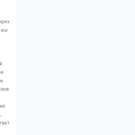
ерез
и вы
й
е.
и.
ызов
жно
,
гает