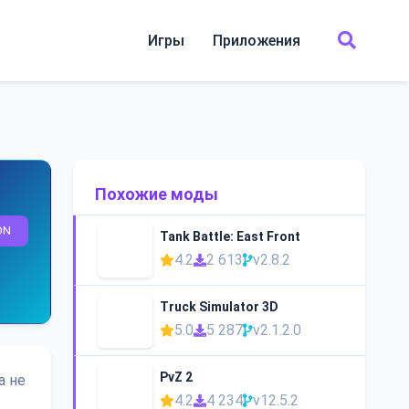
Игры
Приложения
Похожие моды
ON
Tank Battle: East Front
4.2
2 613
v2.8.2
Truck Simulator 3D
5.0
5 287
v2.1.2.0
PvZ 2
а не
4.2
4 234
v12.5.2