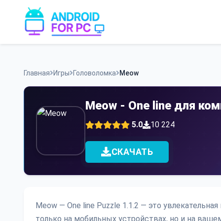
Skip
to
content
Главная
Игры
Головоломка
Meow
Meow - One line для к
5.0
10 224
СКАЧАТЬ
Meow — One line Puzzle 1.1.2 — это увлекательн
только на мобильных устройствах, но и на ваше