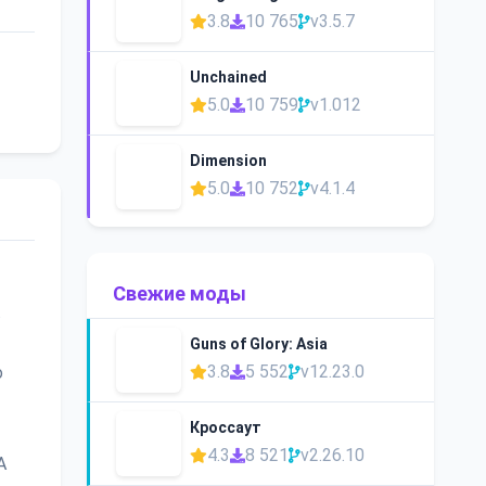
3.8
10 765
v3.5.7
Unchained
5.0
10 759
v1.012
Dimension
5.0
10 752
v4.1.4
Свежие моды
.
Guns of Glory: Asia
3.8
5 552
v12.23.0
о
Кроссаут
4.3
8 521
v2.26.10
А