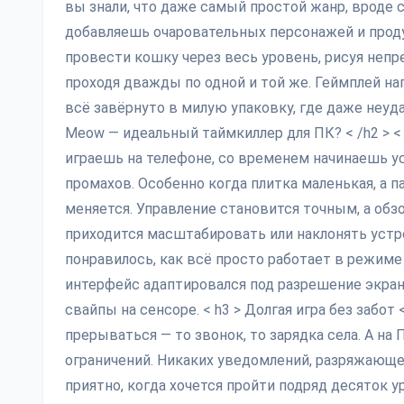
вы знали, что даже самый простой жанр, вроде 
добавляешь очаровательных персонажей и проду
провести кошку через весь уровень, рисуя непр
проходя дважды по одной и той же. Геймплей на
всё завёрнуто в милую упаковку, где даже неуд
Meow — идеальный таймкиллер для ПК? < /h2 > <
играешь на телефоне, со временем начинаешь у
промахов. Особенно когда плитка маленькая, а 
меняется. Управление становится точным, а обз
приходится масштабировать или наклонять устро
понравилось, как всё просто работает в режиме
интерфейс адаптировался под разрешение экран
свайпы на сенсоре. < h3 > Долгая игра без забо
прерываться — то звонок, то зарядка села. А на 
ограничений. Никаких уведомлений, разряжающег
приятно, когда хочется пройти подряд десяток у