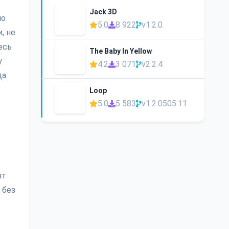
Jack 3D
но
5.0
8 922
v1.2.0
, не
есь
The Baby In Yellow
у
4.2
3 071
v2.2.4
да
Loop
5.0
5 583
v1.2.0505.11
ят
 без