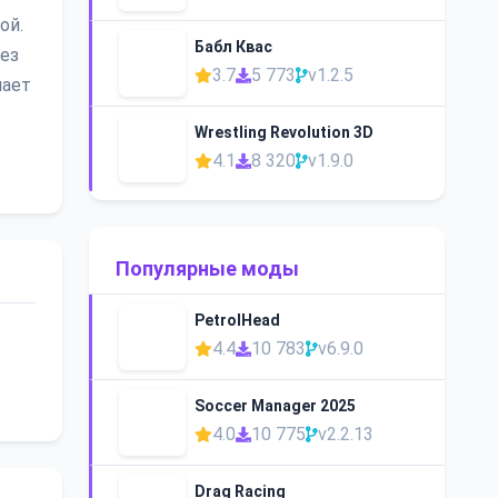
ой.
Бабл Квас
без
3.7
5 773
v1.2.5
мает
Wrestling Revolution 3D
4.1
8 320
v1.9.0
Популярные моды
PetrolHead
4.4
10 783
v6.9.0
Soccer Manager 2025
4.0
10 775
v2.2.13
Drag Racing