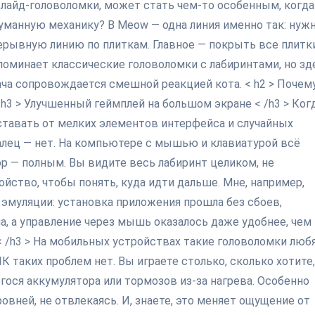
слайд-головоломки, может стать чем-то особенным, когда
манную механику? В Meow — одна линия именно так: нуж
ерывную линию по плиткам. Главное — покрыть все плитки
поминает классические головоломки с лабиринтами, но зд
ача сопровождается смешной реакцией кота. < h2 > Почем
 h3 > Улучшенный геймплей на большом экране < /h3 > Ког
ставать от мелких элементов интерфейса и случайных
палец — нет. На компьютере с мышью и клавиатурой всё
ор — полным. Вы видите весь лабиринт целиком, не
йство, чтобы понять, куда идти дальше. Мне, например,
 эмуляции: установка приложения прошла без сбоев,
а, а управление через мышь оказалось даже удобнее, чем
т < /h3 > На мобильных устройствах такие головоломки люб
ПК таких проблем нет. Вы играете столько, сколько хотите,
ося аккумулятора или тормозов из-за нагрева. Особенно
ровней, не отвлекаясь. И, знаете, это меняет ощущение от