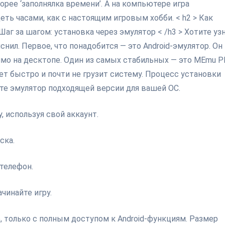
орее ‘заполнялка времени’. А на компьютере игра
ть часами, как с настоящим игровым хобби. < h2 > Как
 Шаг за шагом: установка через эмулятор < /h3 > Хотите узн
снил. Первое, что понадобится — это Android-эмулятор. Он
о на десктопе. Один из самых стабильных — это MEmu Pl
ет быстро и почти не грузит систему. Процесс установки
овите эмулятор подходящей версии для вашей ОС.
y, используя свой аккаунт.
ска.
 телефон.
ачинайте игру.
ере, только с полным доступом к Android-функциям. Размер