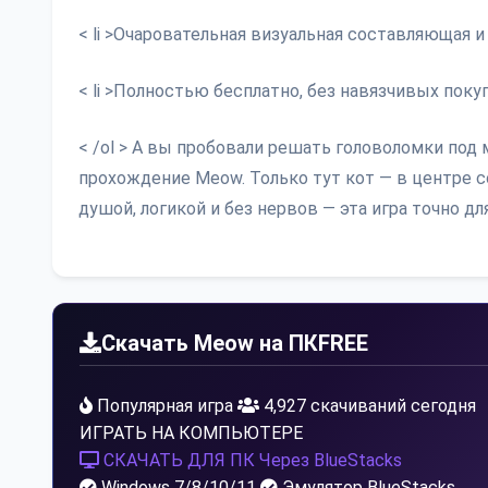
< li >Очаровательная визуальная составляющая 
< li >Полностью бесплатно, без навязчивых покуп
< /ol > А вы пробовали решать головоломки под
прохождение Meow. Только тут кот — в центре 
душой, логикой и без нервов — эта игра точно для
Скачать Meow на ПК
FREE
Популярная игра
4,927 скачиваний сегодня
ИГРАТЬ НА КОМПЬЮТЕРЕ
СКАЧАТЬ ДЛЯ ПК
Через BlueStacks
Windows 7/8/10/11
Эмулятор BlueStacks