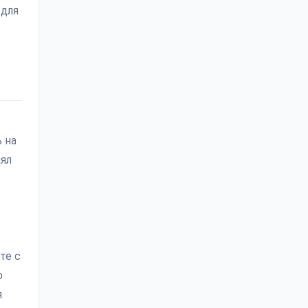
 для
 на
нял
те с
о
я