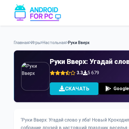
Skip
to
content
Главная
Игры
Настольная
Руки Вверх
Руки Вверх: Угадай сло
3.3
5 679
СКАЧАТЬ
Google
‘Руки Вверх: Угадай слово у лба! Новый Крокодил
собрание друзей в настоящий праздник веселья и