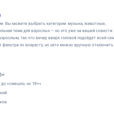
и
ние. Вы можете выбрать категории: музыка, животные,
ельная тема для взрослых — но это уже на вашей совести.
взрослым, так что вечер вверх головой подойдёт всей се
ет фильтра по возрасту, но зато можно вручную отключить
офи
 до «смешно, но 18+»
ский
оков