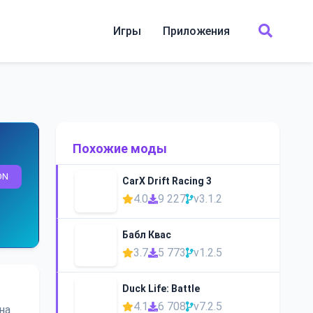
Игры
Приложения
Похожие моды
ON
CarX Drift Racing 3
4.0
9 227
v3.1.2
Бабл Квас
3.7
5 773
v1.2.5
Duck Life: Battle
4.1
6 708
v7.2.5
на