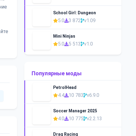
ние
School Girl: Dungeon
5.0
3 872
v1.09
айте
Mini Ninjas
5.0
5 513
v1.0
Популярные моды
PetrolHead
4.4
10 783
v6.9.0
Soccer Manager 2025
4.0
10 775
v2.2.13
Drag Racing