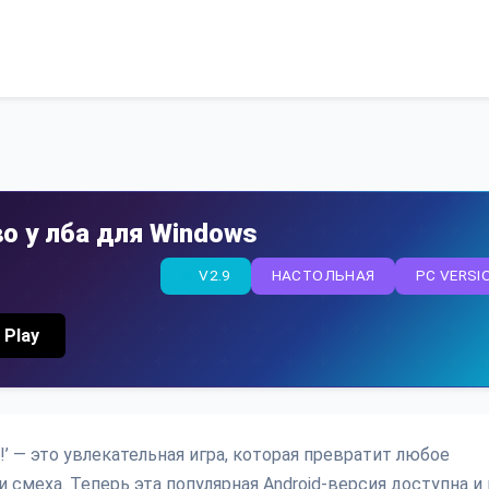
во у лба для Windows
V2.9
НАСТОЛЬНАЯ
PC VERSI
 Play
!’ — это увлекательная игра, которая превратит любое
 смеха. Теперь эта популярная Android-версия доступна и 