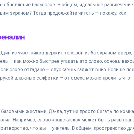
ое обновление базы слов. В общем, идеальное развлечение
шим экраном? Тогда продолжайте читать — покажу, как
реналин
. Один из участников держит телефон у лба экраном вверх,
ель — как можно быстрее угадать это слово, основываясь
сли слово отгадано — опускаешь гаджет вниз. Если не по
д рукой влажные салфетки — от смеха можно пролить что
с базовыми жестами. Да-да, тут не просто бегать по комна
 понял. Например, слово «подсказка» может быть разыгран
 притворство, что вы — учитель. В общем, пространство дл