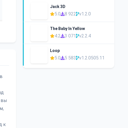
Jack 3D
5.0
8 922
v1.2.0
The Baby In Yellow
4.2
3 071
v2.2.4
Loop
5.0
5 583
v1.2.0505.11
 в
од
ь вы
м,
д к