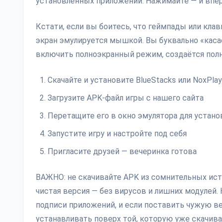
установленных приложений. Нажимайте — и вперё
Кстати, если вы боитесь, что геймпады или кла
экран эмулируется мышкой. Вы буквально «касае
включить полноэкранный режим, создаётся полн
Скачайте и установите BlueStacks или NoxPlay
Загрузите APK-файл игры с нашего сайта
Перетащите его в окно эмулятора для устано
Запустите игру и настройте под себя
Пригласите друзей — вечеринка готова
ВАЖНО: не скачивайте APK из сомнительных ист
чистая версия — без вирусов и лишних модулей.
подписи приложений, и если поставить чужую в
устанавливать поверх той, которую уже скачива