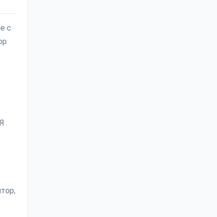
е с
ор
 Я
тор,