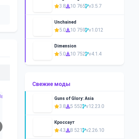
3.8
10 765
v3.5.7
Unchained
5.0
10 759
v1.012
Dimension
5.0
10 752
v4.1.4
Свежие моды
Guns of Glory: Asia
3.8
5 552
v12.23.0
Кроссаут
4.3
8 521
v2.26.10