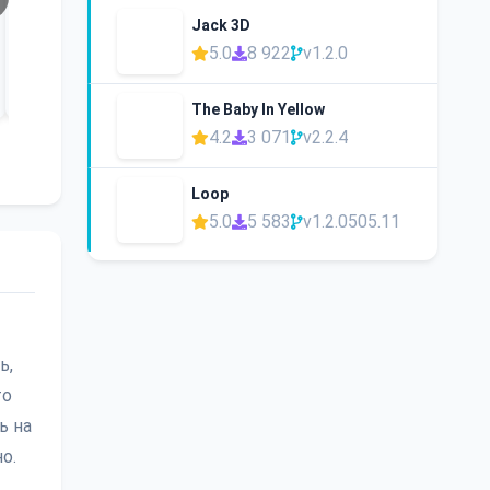
Jack 3D
5.0
8 922
v1.2.0
The Baby In Yellow
4.2
3 071
v2.2.4
Loop
5.0
5 583
v1.2.0505.11
ь,
то
ь на
о.