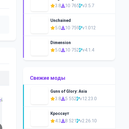
3.8
10 765
v3.5.7
Unchained
5.0
10 759
v1.012
Dimension
5.0
10 752
v4.1.4
Свежие моды
Guns of Glory: Asia
3.8
5 552
v12.23.0
Кроссаут
4.3
8 521
v2.26.10