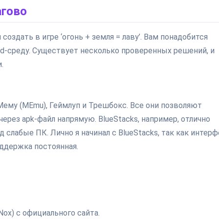
агово
оздать в игре ‘огонь + земля = лаву’. Вам понадобится
id-среду. Существует несколько проверенных решений, и
.
 Мему (MEmu), Геймлуп и Трешбокс. Все они позволяют
через apk-файл напрямую. BlueStacks, например, отлично
 слабые ПК. Лично я начинал с BlueStacks, так как интер
оддержка постоянная.
Nox) с официального сайта.