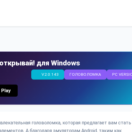
открывай! для Windows
V2.0.143
ГОЛОВОЛОМКА
PC VERSI
 Play
увлекательная головоломка, которая предлагает вам стать
лементов. А благодаря эмуляторам Android, таким как