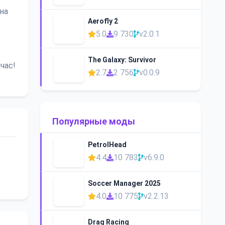
на
Aerofly 2
5.0
9 730
v2.0.1
The Galaxy: Survivor
час!
2.7
2 756
v0.0.9
Популярные моды
PetrolHead
4.4
10 783
v6.9.0
Soccer Manager 2025
4.0
10 775
v2.2.13
Drag Racing