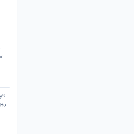
ю
сс
у’?
 Но