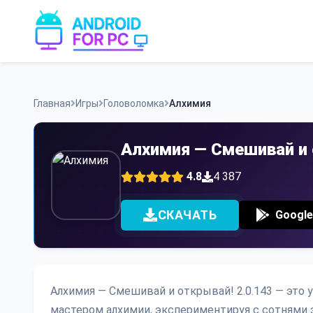
Skip
to
content
Главная
Игры
Головоломка
Алхимия
Алхимия — Смешивай и 
4.8
4 387
СКАЧАТЬ
Google
Алхимия — Смешивай и открывай! 2.0.143 — это 
мастером алхимии, экспериментируя с сотнями э