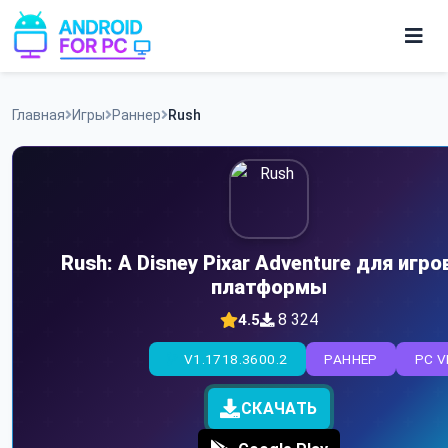
Skip
to
content
Игры
Главная
Игры
Раннер
Rush
Приложения
Rush: A Disney Pixar Adventure для игро
платформы
8 324
4.5
V1.1718.3600.2
РАННЕР
PC V
СКАЧАТЬ