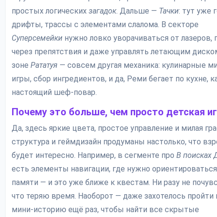
простых логических
загадок
. Дальше —
Тачки
: тут уже 
дрифты, трассы с элементами слалома. В секторе
Суперсемейки
нужно ловко уворачиваться от лазеров, 
через препятствия и даже управлять летающим диском
зоне
Рататуя
— совсем другая механика: кулинарные м
игры, сбор ингредиентов, и да, Реми бегает по кухне, к
настоящий шеф-повар.
Почему это больше, чем просто детская и
Да, здесь яркие цвета, простое управление и милая гра
структура и геймдизайн продуманы настолько, что вз
будет интересно. Например, в сегменте про
В поисках 
есть элементы навигации, где нужно ориентироваться
памяти — и это уже ближе к квестам. Ни разу не почув
что теряю время. Наоборот — даже захотелось пройти
мини-историю ещё раз, чтобы найти все скрытые