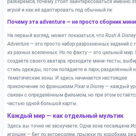
разберёмся, почему стоит заинтересоваться именно э
игрой
и как её адаптировать под обычный
пк
.
Почему эта adventure — не просто сборник мини
На первый взгляд, может показаться, что
Rush A Disney
Adventure
— это просто набор разрозненных заданий с 
из разных вселенных. Но по факту — это цельный мир.
создаёте своего аватара, проходите мини-тесты, выби
стиль одежды, потом попадаете в парк, разделённый н
тематические зоны. И здесь начинается настоящее
приключение по франшизам
Pixar
и
Disney
— каждый ур
связан с определённым фильмом, но при этом остаётс
частью одной большой карты.
Каждый мир — как отдельный мультик
Здесь вы точно не заскучаете. Одна зона посвящена
Ис
игрушек
— бег по антресолям, прыжки по коробкам, ре