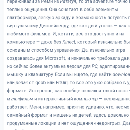
переживали за Реми из
Рататуя
, то эта adventure точн
тёплые ощущения. Она сочетает в себе элементы
платформера, лёгкую аркаду и возможность погулять 
виртуальному Диснейленду, где каждый уголок — как к
любимого фильмов. И, кстати, всё это доступно и на
компьютере — даже без
Kinect
, который изначально бы
основным способом управления. Да, изначально игра
создавалась для Microsoft, и изначально требовала дв
но сейчас более актуальна
версия
для
PC
, адаптирован
мышку и клавиатуру. Если вы ищете, где найти
downlo
или
репак
от qoob или FitGirl, то всё это уже собрано в
формате. Интересно, как вообще оказался такой союз 
мультфильм
и интерактивный
компьютер
— неожиданно
работает. Меня, например, приятно удивило, что, несмо
семейный формат и мишень на детей, здесь довольно
продуманные локации и нет ощущения «недоигры». Да