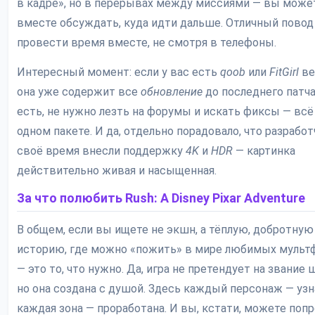
в кадре», но в перерывах между миссиями — вы може
вместе обсуждать, куда идти дальше. Отличный повод
провести время вместе, не смотря в телефоны.
Интересный момент: если у вас есть
qoob
или
FitGirl
ве
она уже содержит все
обновление
до последнего патча
есть, не нужно лезть на форумы и искать фиксы — всё
одном пакете. И да, отдельно порадовало, что разработ
своё время внесли поддержку
4K
и
HDR
— картинка
действительно живая и насыщенная.
За что полюбить Rush: A Disney Pixar Adventure
В общем, если вы ищете не экшн, а тёплую, добротную
историю, где можно «пожить» в мире любимых муль
— это то, что нужно. Да, игра не претендует на звание 
но она создана с душой. Здесь каждый персонаж — узн
каждая зона — проработана. И вы, кстати, можете поп