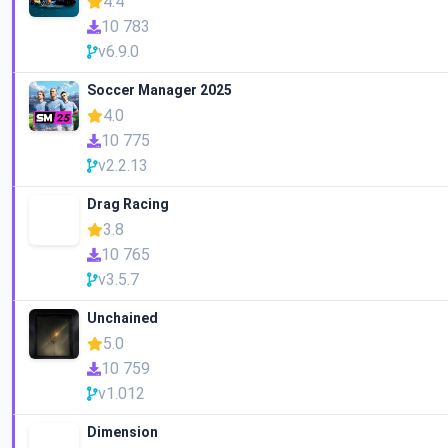
4.4
10 783
v6.9.0
Soccer Manager 2025
4.0
10 775
v2.2.13
Drag Racing
3.8
10 765
v3.5.7
Unchained
5.0
10 759
v1.012
Dimension