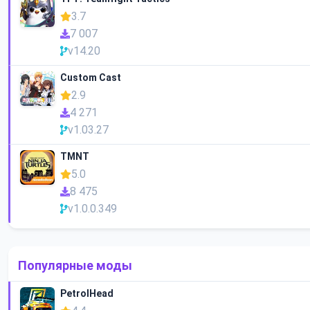
3.7
7 007
v14.20
Custom Cast
2.9
4 271
v1.03.27
TMNT
5.0
8 475
v1.0.0.349
Популярные моды
PetrolHead