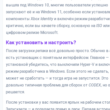
вышла под
Windows 10
, многие пользователи успешно
запускают её и на Windows 11, особенно если установ
компоненты
Xbox Identity
и включён режим разработчик
критично, если вы качаете сборку, основную на
ISO
или
цифровом релизе Microsoft.
Как установить и настроить?
После загрузки
репака
всё довольно просто. Обычно в
есть установщик с понятным интерфейсом. Главное —
установкой убедитесь, что выключили Hyper-V и вклю
режим разработчика в Windows. Если этого не сделать,
может не сработать — и тогда игра не запустится. Это
довольно типичная проблема для сборок от
CODEX
, но 
решается.
После установки у вас появится ярлык на рабочем стол
Запускаете — и попадаете прямо в парк. Первая встреч