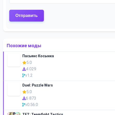
Похожие моды
Пасьянс Косынка
5.0
4 029
v1.2
Duel: Puzzle Wars
5.0
6 873
v0.56.0
TFT: Teamfight Tactics