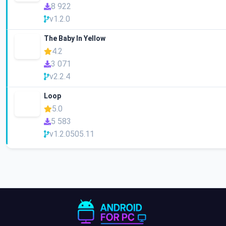
8 922
v1.2.0
The Baby In Yellow
4.2
3 071
v2.2.4
Loop
5.0
5 583
v1.2.0505.11