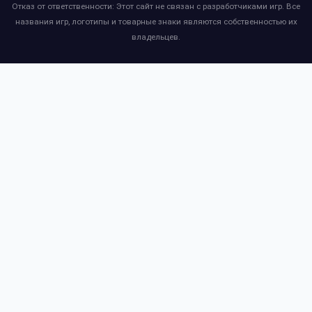
Отказ от ответственности: Этот сайт не связан с разработчиками игр. Все
названия игр, логотипы и товарные знаки являются собственностью их
владельцев.