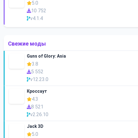
5.0
10 752
v4.1.4
Свежие моды
Guns of Glory: Asia
3.8
5 552
v12.23.0
Кроссаут
4.3
8 521
v2.26.10
Jack 3D
5.0