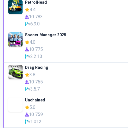
PetrolHead
4.4
10 783
v6.9.0
Soccer Manager 2025
4.0
10 775
v2.2.13
Drag Racing
3.8
10 765
v3.5.7
Unchained
5.0
10 759
v1.012