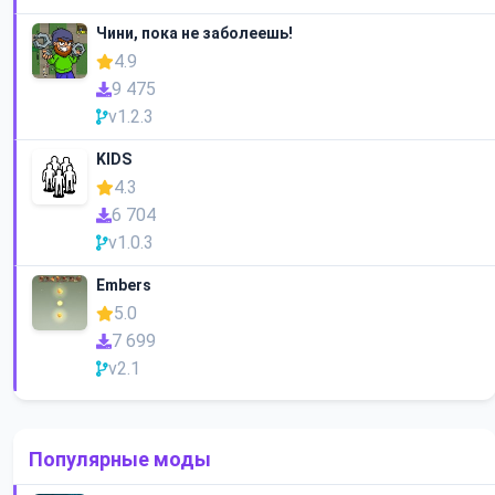
Чини, пока не заболеешь!
4.9
9 475
v1.2.3
KIDS
4.3
6 704
v1.0.3
Embers
5.0
7 699
v2.1
Популярные моды