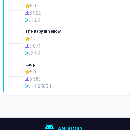
5.0
8 922
v1.2.0
The Baby In Yellow
4.2
3 071
v2.2.4
Loop
5.0
5 583
v1.2.0505.11