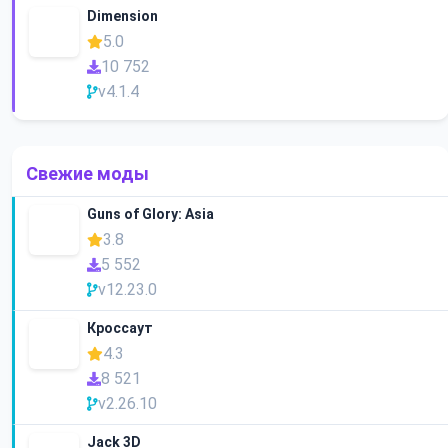
Dimension
5.0
10 752
v4.1.4
Свежие моды
Guns of Glory: Asia
3.8
5 552
v12.23.0
Кроссаут
4.3
8 521
v2.26.10
Jack 3D