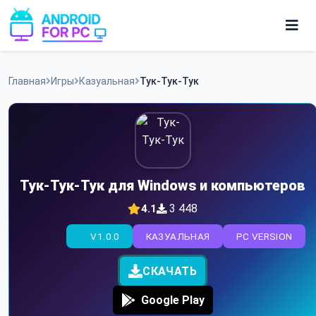
Skip
to
content
Игры
Главная
Игры
Казуальная
Тук-Тук-Тук
Приложения
Тук-Тук-Тук для Windows и компьютеров
3 448
4.1
V1.0.0
КАЗУАЛЬНАЯ
PC VERSION
СКАЧАТЬ
Google Play