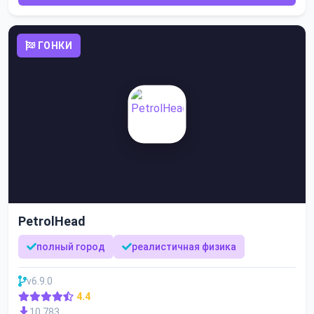
ГОНКИ
PetrolHead
полный город
реалистичная физика
v6.9.0
4.4
10 783