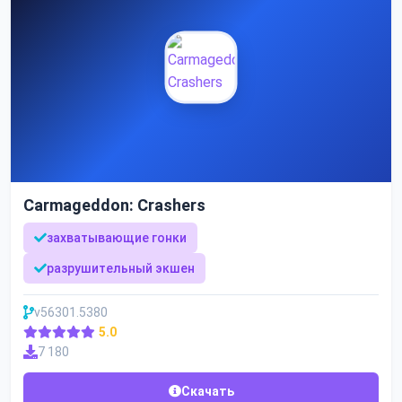
Carmageddon: Crashers
захватывающие гонки
разрушительный экшен
v56301.5380
5.0
7 180
Скачать