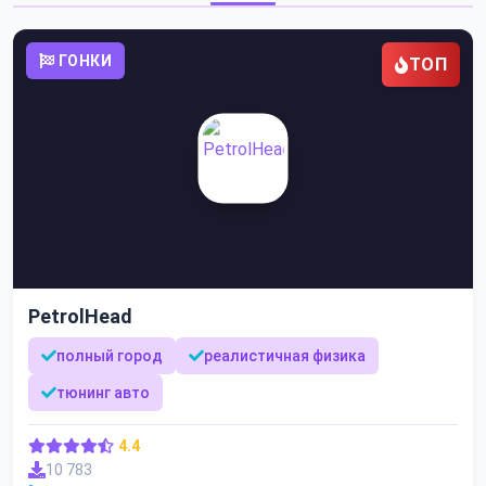
ГОНКИ
ТОП
PetrolHead
полный город
реалистичная физика
тюнинг авто
4.4
10 783