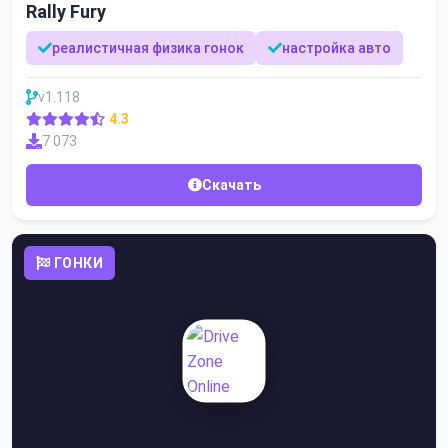
Rally Fury
реалистичная физика гонок
настройка авто
v1.118
4.3
7 073
Скачать
ГОНКИ