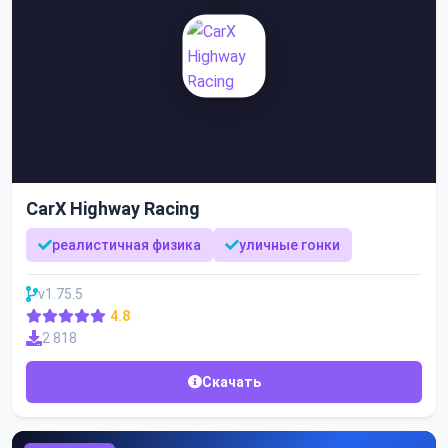
CarX Highway Racing
реалистичная физика
уличные гонки
v1.75.5
4.8
2 818
Скачать