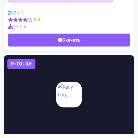
v3.5.7
3.8
10 765
Скачать
ГОНКИ