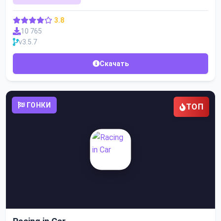
3.8
10 765
v3.5.7
Скачать
ГОНКИ
ТОП