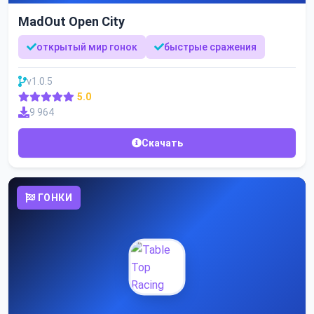
MadOut Open City
открытый мир гонок
быстрые сражения
v1.0.5
5.0
9 964
Скачать
ГОНКИ