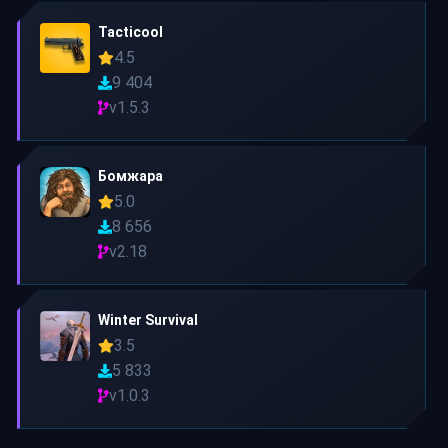
Tacticool
4.5
9 404
v1.5.3
Бомжара
5.0
8 656
v2.18
Winter Survival
3.5
5 833
v1.0.3