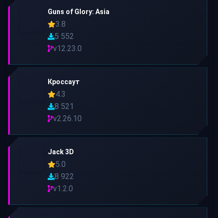
Guns of Glory: Asia
3.8
5 552
v12.23.0
Кроссаут
4.3
8 521
v2.26.10
Jack 3D
5.0
8 922
v1.2.0