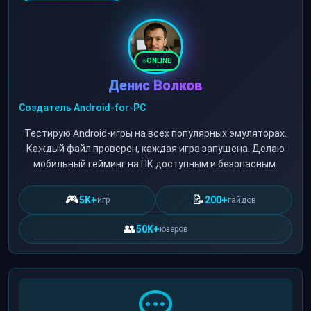
ONLINE
Денис Волков
Создатель Android-for-PC
Тестирую Android-игры на всех популярных эмуляторах.
Каждый файл проверен, каждая игра запущена. Делаю
мобильный гейминг на ПК доступным и безопасным.
🎮
📝
5K+
200+
игр
гайдов
👥
50K+
юзеров