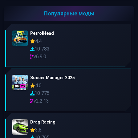
Популярные моды
PetrolHead
4.4
10 783
v6.9.0
Soccer Manager 2025
4.0
10 775
v2.2.13
Drag Racing
3.8
10 765