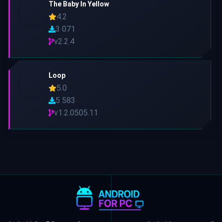
The Baby In Yellow
4.2
3 071
v2.2.4
Loop
5.0
5 583
v1.2.0505.11