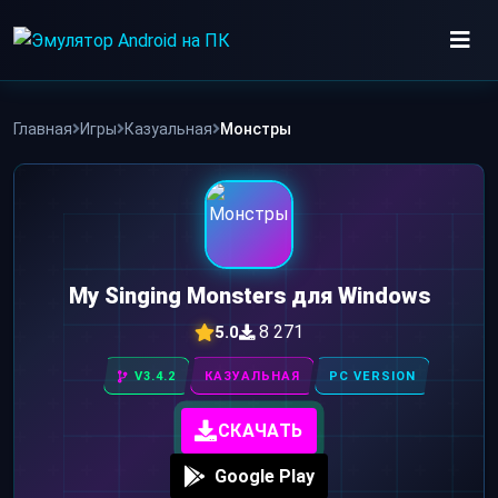
Skip
to
content
ИГРЫ
Главная
Игры
Казуальная
Монстры
ПРИЛОЖЕНИЯ
My Singing Monsters для Windows
8 271
5.0
V3.4.2
КАЗУАЛЬНАЯ
PC VERSION
СКАЧАТЬ
Google Play