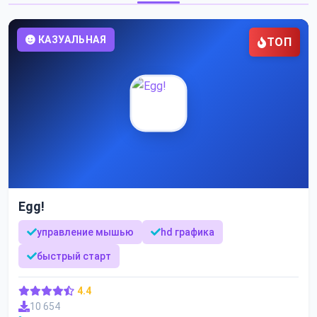
КАЗУАЛЬНАЯ
ТОП
Egg!
управление мышью
hd графика
быстрый старт
4.4
10 654