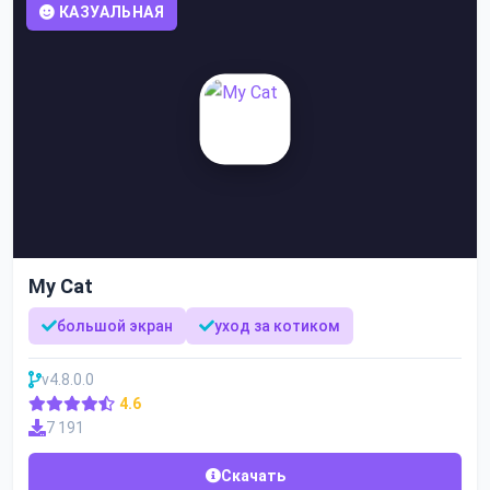
КАЗУАЛЬНАЯ
My Cat
большой экран
уход за котиком
v4.8.0.0
4.6
7 191
Скачать