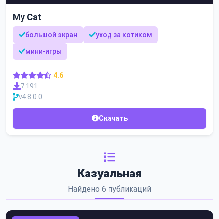
My Cat
большой экран
уход за котиком
мини-игры
4.6
7 191
v4.8.0.0
Скачать
Казуальная
Найдено 6 публикаций