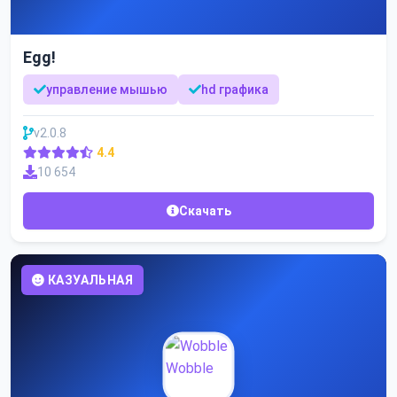
Egg!
управление мышью
hd графика
v2.0.8
4.4
10 654
Скачать
КАЗУАЛЬНАЯ