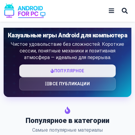
Skip
to
content
Игры
Казуальные игры Android для компьютера
Чистое удовольствие без сложностей. Короткие
Приложения
сессии, понятные механики и позитивная
атмосфера — идеально для перерыва.
ПОПУЛЯРНОЕ
ВСЕ ПУБЛИКАЦИИ
Популярное в категории
Самые популярные материалы