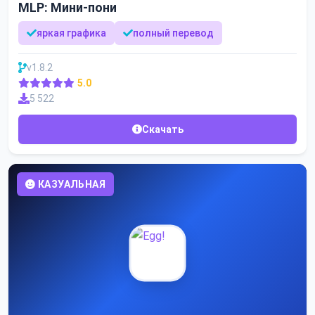
MLP: Мини-пони
яркая графика
полный перевод
v1.8.2
5.0
5 522
Скачать
КАЗУАЛЬНАЯ