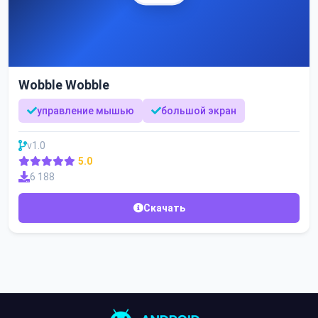
Wobble Wobble
управление мышью
большой экран
v1.0
5.0
6 188
Скачать