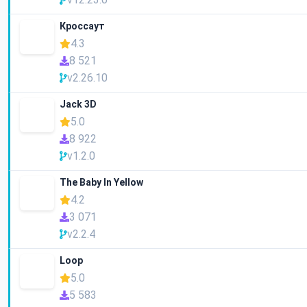
Кроссаут
4.3
8 521
v2.26.10
Jack 3D
5.0
8 922
v1.2.0
The Baby In Yellow
4.2
3 071
v2.2.4
Loop
5.0
5 583