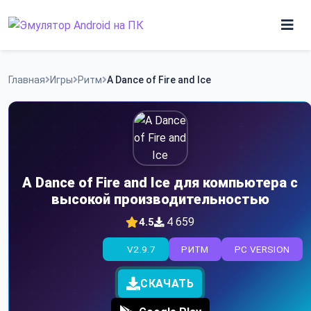
Skip
to
content
Игры
Главная
Игры
Ритм
A Dance of Fire and Ice
Приложения
A Dance of Fire and Ice для компьютера с
высокой производительностью
4 659
4.5
V2.9.7
РИТМ
PC VERSION
СКАЧАТЬ