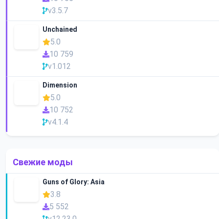
v3.5.7
Unchained
5.0
10 759
v1.012
Dimension
5.0
10 752
v4.1.4
Свежие моды
Guns of Glory: Asia
3.8
5 552
v12.23.0