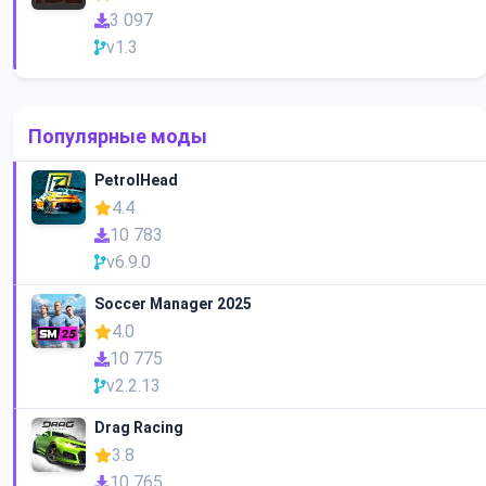
3 097
v1.3
Популярные моды
PetrolHead
4.4
10 783
v6.9.0
Soccer Manager 2025
4.0
10 775
v2.2.13
Drag Racing
3.8
10 765