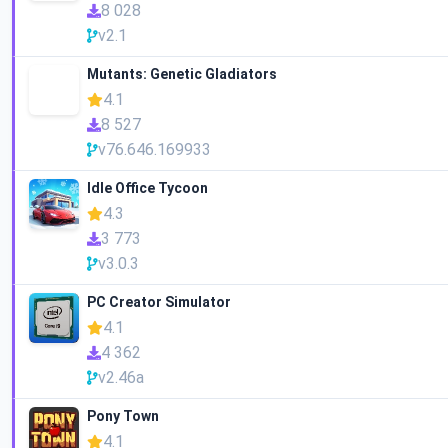
8 028
v2.1
Mutants: Genetic Gladiators
4.1
8 527
v76.646.169933
Idle Office Tycoon
4.3
3 773
v3.0.3
PC Creator Simulator
4.1
4 362
v2.46a
Pony Town
4.1