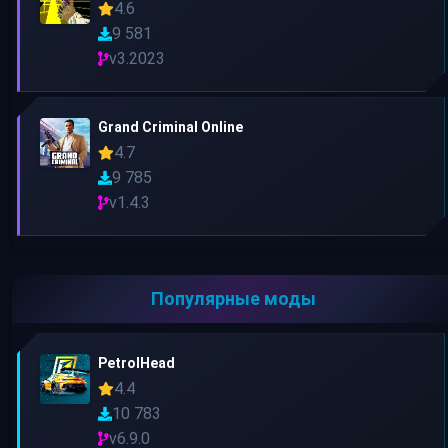
4.6
9 581
v3.2023
Grand Criminal Online
4.7
9 785
v1.4.3
Популярные моды
PetrolHead
4.4
10 783
v6.9.0