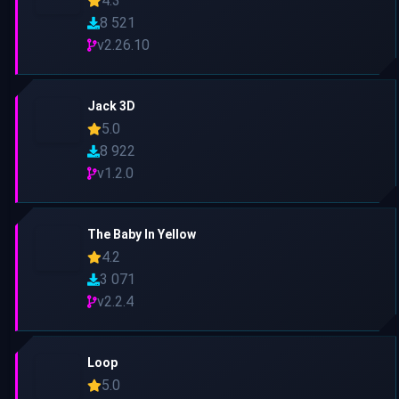
4.3
8 521
v2.26.10
Jack 3D
5.0
8 922
v1.2.0
The Baby In Yellow
4.2
3 071
v2.2.4
Loop
5.0