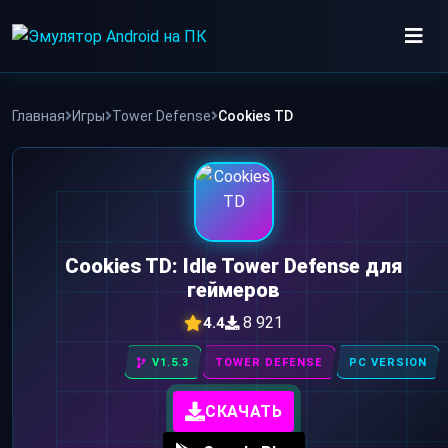
Skip
to
content
ИГРЫ
Главная
Игры
Tower Defense
Cookies TD
ПРИЛОЖЕНИЯ
Cookies TD: Idle Tower Defense для
геймеров
8 921
4.4
V1.5.3
TOWER DEFENSE
PC VERSION
СКАЧАТЬ