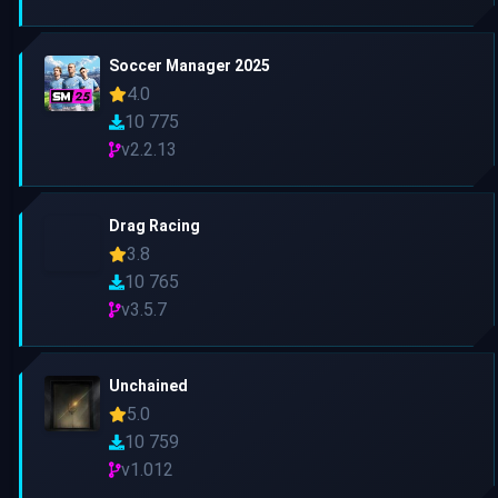
Soccer Manager 2025
4.0
10 775
v2.2.13
Drag Racing
3.8
10 765
v3.5.7
Unchained
5.0
10 759
v1.012