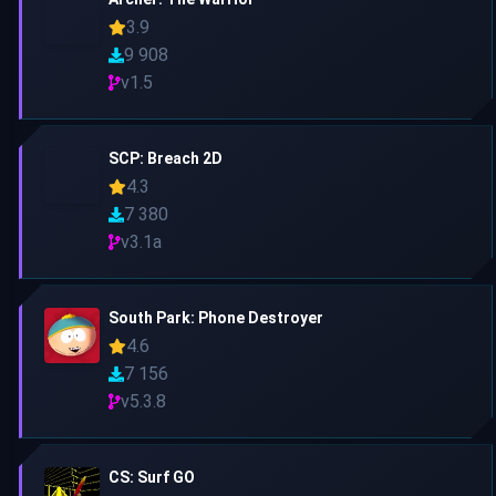
3.9
9 908
v1.5
SCP: Breach 2D
4.3
7 380
v3.1a
South Park: Phone Destroyer
4.6
7 156
v5.3.8
CS: Surf GO