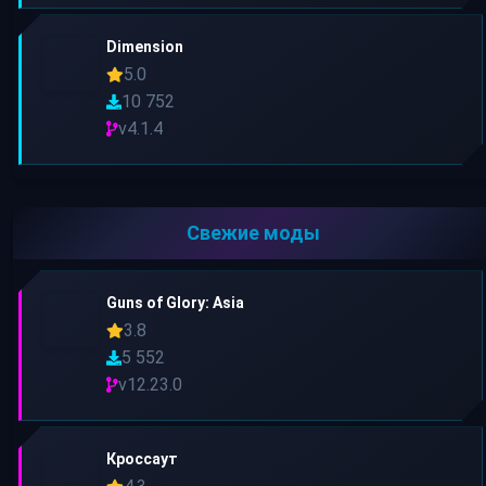
Dimension
5.0
10 752
v4.1.4
Свежие моды
Guns of Glory: Asia
3.8
5 552
v12.23.0
Кроссаут