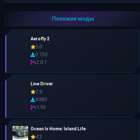
Похожие моды
Aerofly 2
5.0
9 730
v2.0.1
Line Driver
3.9
4 883
v1.95
Ocean Is Home: Island Life
4.2