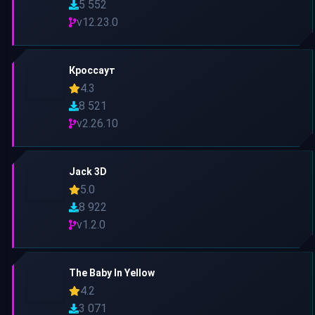
5 552
v12.23.0
Кроссаут
4.3
8 521
v2.26.10
Jack 3D
5.0
8 922
v1.2.0
The Baby In Yellow
4.2
3 071