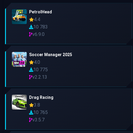
PetrolHead
4.4
10 783
v6.9.0
Soccer Manager 2025
4.0
10 775
v2.2.13
Drag Racing
3.8
10 765
v3.5.7