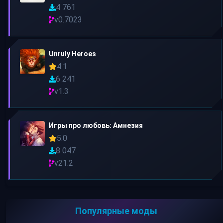
4 761
v0.7023
Unruly Heroes
4.1
6 241
v1.3
Игры про любовь: Амнезия
5.0
8 047
v21.2
Популярные моды