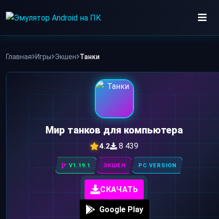
Skip
to
content
ИГРЫ
Главная
Игры
Экшен
Танки
ПРИЛОЖЕНИЯ
Мир танков для компьютера
8 439
4.2
V1.19.1
ЭКШЕН
PC VERSION
СКАЧАТЬ
Google Play