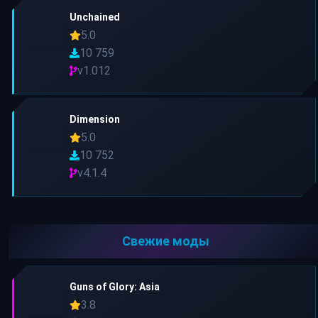
Unchained
5.0
10 759
v1.012
Dimension
5.0
10 752
v4.1.4
Свежие моды
Guns of Glory: Asia
3.8