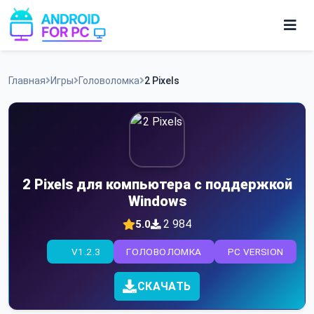
Skip
to
content
Игры
Главная
Игры
Головоломка
2 Pixels
Приложения
2 Pixels для компьютера с поддержкой
Windows
2 984
5.0
V1.2.3
ГОЛОВОЛОМКА
PC VERSION
СКАЧАТЬ