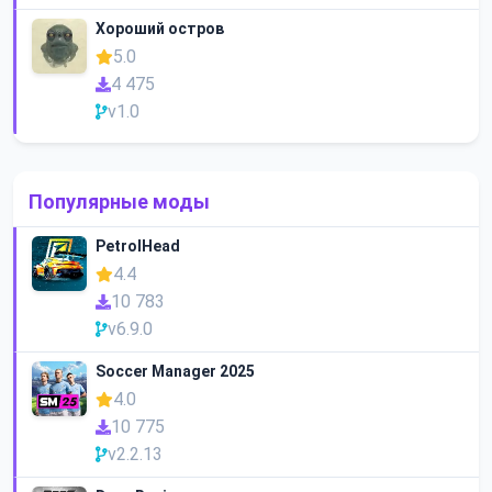
Хороший остров
5.0
4 475
v1.0
Популярные моды
PetrolHead
4.4
10 783
v6.9.0
Soccer Manager 2025
4.0
10 775
v2.2.13