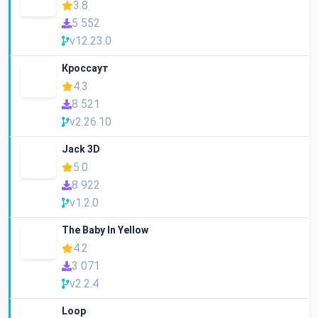
3.8
5 552
v12.23.0
Кроссаут
4.3
8 521
v2.26.10
Jack 3D
5.0
8 922
v1.2.0
The Baby In Yellow
4.2
3 071
v2.2.4
Loop