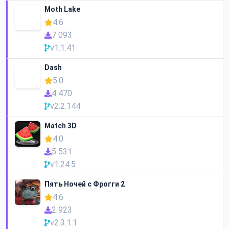
Moth Lake
4.6
7 093
v1.1.41
Dash
5.0
4 470
v2.2.144
Match 3D
4.0
5 531
v1.24.5
Пять Ночей с Фрогги 2
4.6
2 923
v2.3.1.1