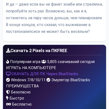
И да — даже если вы не фанат зомби или стрелялки,
попробуйте хоть раз. Возможно, вы, как и я,
останетесь на пару часов дольше, чем планировали.
В конце концов, кто сказал, что выживание в
постапокалипсисе не может быть весёлым?
Скачать 2 Pixels на ПК
FREE
Популярная игра
5,805 скачиваний сегодня
ИГРАТЬ НА КОМПЬЮТЕРЕ
СКАЧАТЬ ДЛЯ ПК
Через BlueStacks
Windows 7/8/10/11
Эмулятор BlueStacks
ПРЕИМУЩЕСТВА
Безопасно
Быстро
Бесплатно