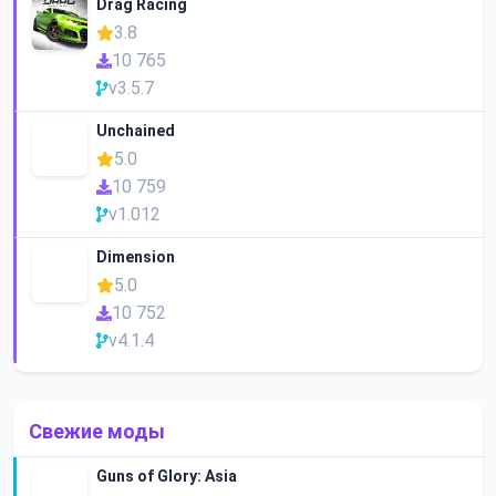
Drag Racing
3.8
10 765
v3.5.7
Unchained
5.0
10 759
v1.012
Dimension
5.0
10 752
v4.1.4
Свежие моды
Guns of Glory: Asia