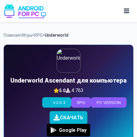
Skip
to
content
Игры
Главная
Игры
RPG
Underworld
Приложения
Underworld Ascendant для компьютера
4 763
5.0
V2.0.3
RPG
PC VERSION
СКАЧАТЬ
Google Play