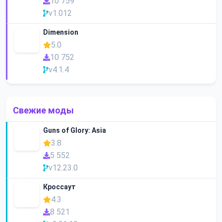
10 759
v1.012
Dimension
5.0
10 752
v4.1.4
Свежие моды
Guns of Glory: Asia
3.8
5 552
v12.23.0
Кроссаут
4.3
8 521