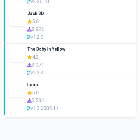
v2.26.10
Jack 3D
5.0
8 922
v1.2.0
The Baby In Yellow
4.2
3 071
v2.2.4
Loop
5.0
5 583
v1.2.0505.11