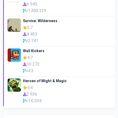
6 545
v1.300.329
Survive: Wilderness
3.7
4 453
v2.741
Wall Kickers
4.7
10 272
v4.3
Heroes of Might & Magic
4.4
2 936
v1.0.204