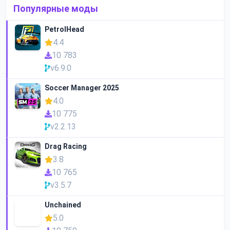
Популярные моды
PetrolHead
4.4
10 783
v6.9.0
Soccer Manager 2025
4.0
10 775
v2.2.13
Drag Racing
3.8
10 765
v3.5.7
Unchained
5.0