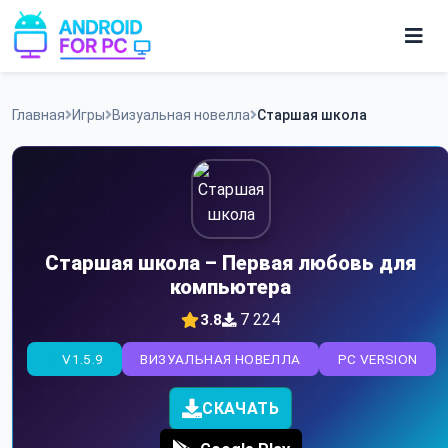
Skip
to
content
Игры
Главная
Игры
Визуальная новелла
Старшая школа
Приложения
Старшая школа – Первая любовь для
компьютера
7 224
3.8
V1.5.9
ВИЗУАЛЬНАЯ НОВЕЛЛА
PC VERSION
СКАЧАТЬ