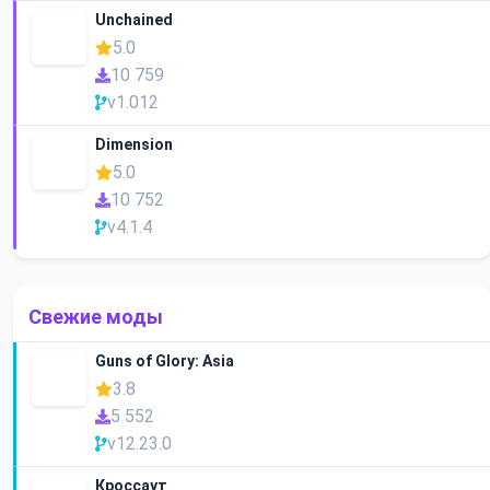
Unchained
5.0
10 759
v1.012
Dimension
5.0
10 752
v4.1.4
Свежие моды
Guns of Glory: Asia
3.8
5 552
v12.23.0
Кроссаут