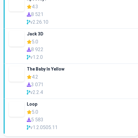
4.3
8 521
v2.26.10
Jack 3D
5.0
8 922
v1.2.0
The Baby In Yellow
4.2
3 071
v2.2.4
Loop
5.0
5 583
v1.2.0505.11