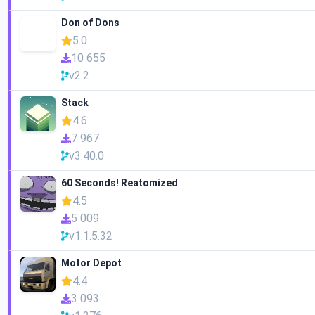
Don of Dons
5.0
10 655
v2.2
Stack
4.6
7 967
v3.40.0
60 Seconds! Reatomized
4.5
5 009
v1.1.5.32
Motor Depot
4.4
3 093