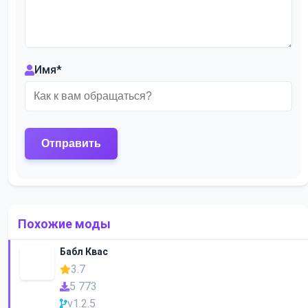
Имя
*
Похожие моды
Бабл Квас
3.7
5 773
v1.2.5