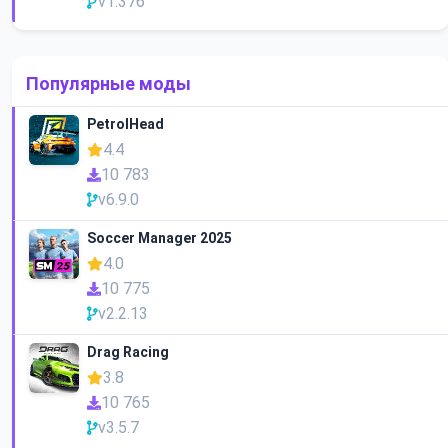
v1.376
Популярные моды
PetrolHead
4.4
10 783
v6.9.0
Soccer Manager 2025
4.0
10 775
v2.2.13
Drag Racing
3.8
10 765
v3.5.7