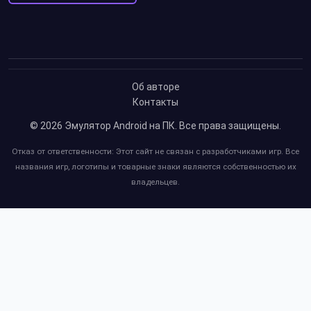
Об авторе
Контакты
© 2026
Эмулятор Android на ПК
. Все права защищены.
Отказ от ответственности: Этот сайт не связан с разработчиками игр. Все
названия игр, логотипы и товарные знаки являются собственностью их
владельцев.