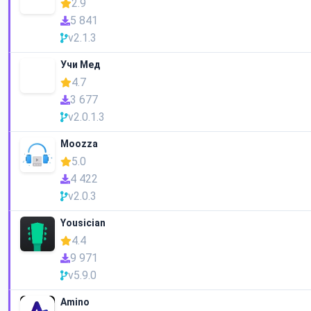
2.9
5 841
v2.1.3
Учи Мед
4.7
3 677
v2.0.1.3
Moozza
5.0
4 422
v2.0.3
Yousician
4.4
9 971
v5.9.0
Amino