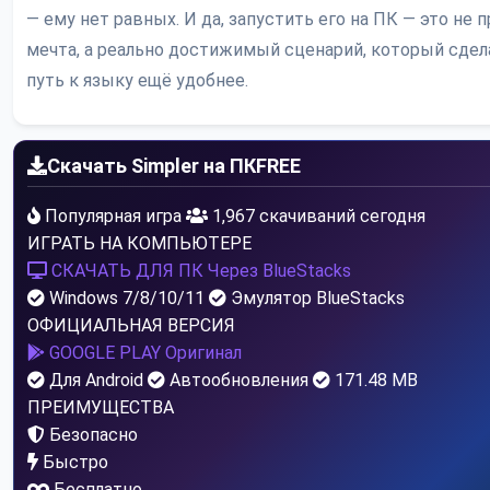
— ему нет равных. И да, запустить его на ПК — это не 
мечта, а реально достижимый сценарий, который сде
путь к языку ещё удобнее.
Скачать Simpler на ПК
FREE
Популярная игра
1,967 скачиваний сегодня
ИГРАТЬ НА КОМПЬЮТЕРЕ
СКАЧАТЬ ДЛЯ ПК
Через BlueStacks
Windows 7/8/10/11
Эмулятор BlueStacks
ОФИЦИАЛЬНАЯ ВЕРСИЯ
GOOGLE PLAY
Оригинал
Для Android
Автообновления
171.48 MB
ПРЕИМУЩЕСТВА
Безопасно
Быстро
Бесплатно