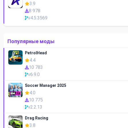
3.9
8 978
v4.5.3569
Популярные моды
PetrolHead
4.4
10 783
v6.9.0
Soccer Manager 2025
4.0
10 775
v2.2.13
Drag Racing
3.8