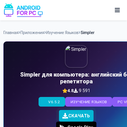
Skip
to
content
Игры
Главная
Приложения
Изучение Языков
Simpler
Приложения
Simpler для компьютера: английский б
репетитора
9 591
4.8
V6.5.2
ИЗУЧЕНИЕ ЯЗЫКОВ
PC V
СКАЧАТЬ