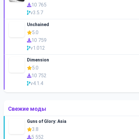
10 765
v3.5.7
Unchained
5.0
10 759
v1.012
Dimension
5.0
10 752
v4.1.4
Свежие моды
Guns of Glory: Asia
3.8
5 552