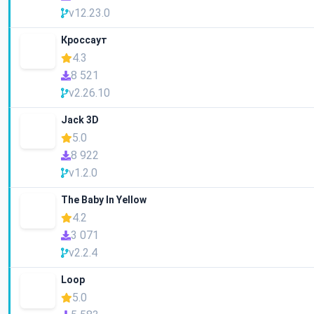
v12.23.0
Кроссаут
4.3
8 521
v2.26.10
Jack 3D
5.0
8 922
v1.2.0
The Baby In Yellow
4.2
3 071
v2.2.4
Loop
5.0