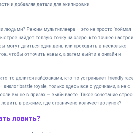
асти и добавляя детали для экипировки.
ми людьми? Режим мультиплеера — это не просто ‘поймал
быстрее найдёт тёплую точку на озере, кто точнее настро
ы могут длиться один день или проходить в несколько
ов, чтобы отточить навык, а затем выйти в онлайн и
то-то делится лайфхаками, кто-то устраивает friendly race
налог battle royale, только здесь все с удочками, а не с
 если вы не в призах — выбываете. Такое сочетание стрес
 ловить в режиме, где ограничено количество лунок?
чать ловить?