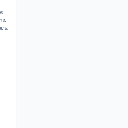
на
ти,
ель.