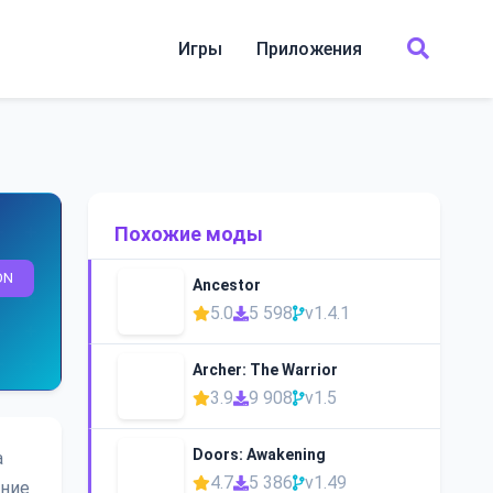
Игры
Приложения
Похожие моды
ON
Ancestor
5.0
5 598
v1.4.1
Archer: The Warrior
3.9
9 908
v1.5
Doors: Awakening
а
4.7
5 386
v1.49
ение