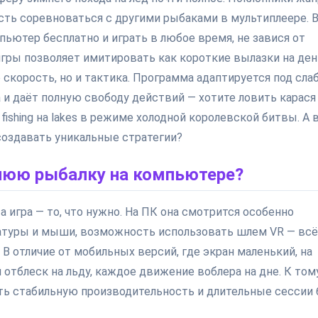
ость соревноваться с другими рыбаками в мультиплеере. 
мпьютер бесплатно и играть в любое время, не завися от
игры позволяет имитировать как короткие вылазки на ден
 скорость, но и тактика. Программа адаптируется под сла
а и даёт полную свободу действий — хотите ловить карася
fishing на lakes в режиме холодной королевской битвы. А 
 создавать уникальные стратегии?
нюю рыбалку на компьютере?
а игра — то, что нужно. На ПК она смотрится особенно
атуры и мыши, возможность использовать шлем VR — всё
В отличие от мобильных версий, где экран маленький, на
тблеск на льду, каждое движение воблера на дне. К том
ить стабильную производительность и длительные сессии 