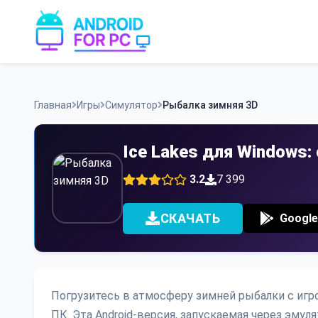
Skip
to
content
Главная
Игры
Симулятор
Рыбалка зимняя 3D
Ice Lakes для Windows
3.2
7 399
СКАЧАТЬ
Google
Погрузитесь в атмосферу зимней рыбалки с игро
ПК. Эта Android-версия, запускаемая через эму