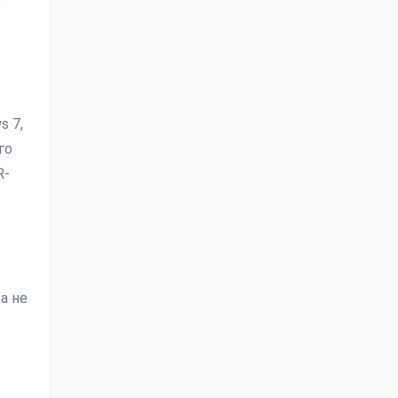
ё
s 7,
го
R-
а не