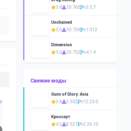
3.8
10 765
v3.5.7
Unchained
5.0
10 759
v1.012
Dimension
5.0
10 752
v4.1.4
Свежие моды
Guns of Glory: Asia
3.8
5 552
v12.23.0
Кроссаут
4.3
8 521
v2.26.10