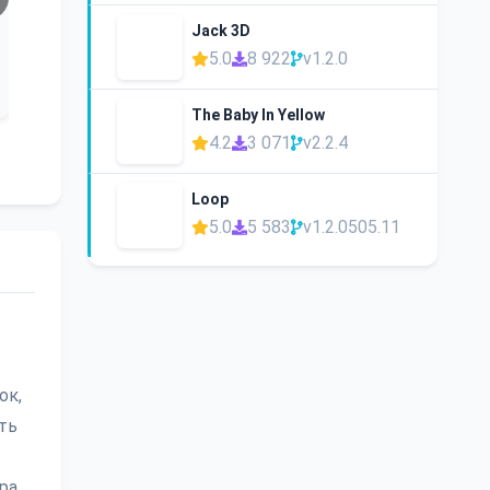
Jack 3D
5.0
8 922
v1.2.0
The Baby In Yellow
4.2
3 071
v2.2.4
Loop
5.0
5 583
v1.2.0505.11
ок,
ть
ра