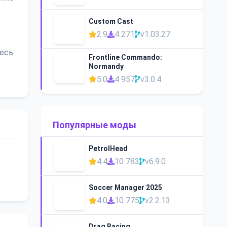
Custom Cast
2.9
4 271
v1.03.27
тесь
Frontline Commando:
Normandy
5.0
4 957
v3.0.4
Популярные моды
PetrolHead
4.4
10 783
v6.9.0
Soccer Manager 2025
4.0
10 775
v2.2.13
Drag Racing