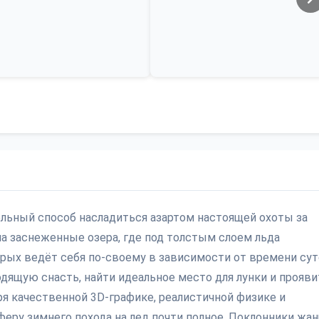
ельный способ насладиться азартом настоящей охоты за
 на заснеженные озера, где под толстым слоем льда
рых ведёт себя по-своему в зависимости от времени сут
дящую снасть, найти идеальное место для лунки и прояви
аря качественной 3D-графике, реалистичной физике и
еру зимнего похода на лед почти полное. Поклонники жан