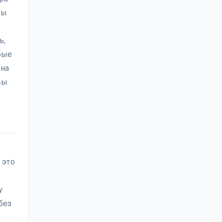
Вы
ь,
бые
 на
вы
 это
у
без