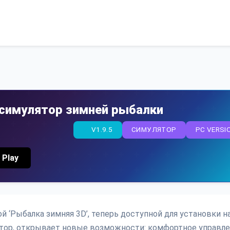
: симулятор зимней рыбалки
V1.9.5
СИМУЛЯТОР
PC VERSI
 Play
й ‘Рыбалка зимняя 3D’, теперь доступной для установки н
лятор, открывает новые возможности: комфортное управл