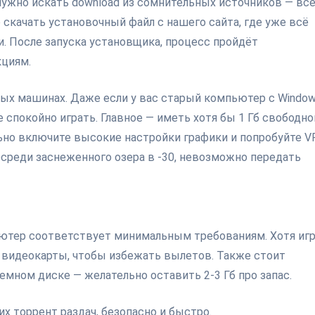
нужно искать download из сомнительных источников — вс
 скачать установочный файл с нашего сайта, где уже всё
и. После запуска установщика, процесс пройдёт
кциям.
бых машинах. Даже если у вас старый компьютер с Window
 спокойно играть. Главное — иметь хотя бы 1 Гб свободно
ьно включите высокие настройки графики и попробуйте V
осреди заснеженного озера в -30, невозможно передать
ьютер соответствует минимальным требованиям. Хотя игр
 видеокарты, чтобы избежать вылетов. Также стоит
емном диске — желательно оставить 2-3 Гб про запас.
х торрент раздач, безопасно и быстро.