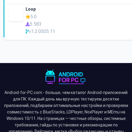
Loop
5.0
5 583
v1.2.0505.11
Android-for-PC.com - больше, чем каталог Android-приложений
для ПК. Каждый день мы вручную тестируем десятки
приложений, подбираем оптимальные настройки и проверяем
совместимость с BlueStacks, LDPlayer, NoxPlayer и MEmu на
Windows 10/11. На страницах — честные обзоры, системные
требования, гайды по установке и рекомендации по
управлению. Рейтинги, метка «Выбор редакции» и отзывы