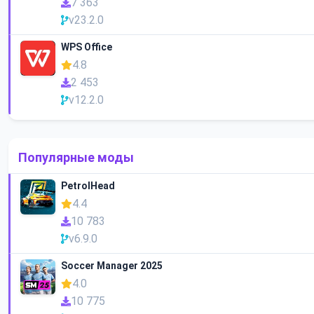
7 363
v23.2.0
WPS Office
4.8
2 453
v12.2.0
Популярные моды
PetrolHead
4.4
10 783
v6.9.0
Soccer Manager 2025
4.0
10 775