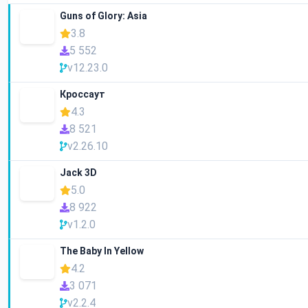
Guns of Glory: Asia
3.8
5 552
v12.23.0
Кроссаут
4.3
8 521
v2.26.10
Jack 3D
5.0
8 922
v1.2.0
The Baby In Yellow
4.2
3 071
v2.2.4