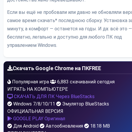
Если вы ещё не пробовали или давно не обновляли ве
самое время скачать* последнюю сборку. Установка 
минуту, а комфорт — останется на годы. И да: всё это —
бесплатно, легально и доступно для любого ПК под
управлением Windows.
Скачать Google Chrome на ПК
FREE
Популярная игра
6,883 скачиваний сегодня
ИГРАТЬ НА КОМПЬЮТЕРЕ
СКАЧАТЬ ДЛЯ ПК
Через BlueStacks
Windows 7/8/10/11
Эмулятор BlueStacks
ОФИЦИАЛЬНАЯ ВЕРСИЯ
GOOGLE PLAY
Оригинал
Для Android
Автообновления
18.18 MB