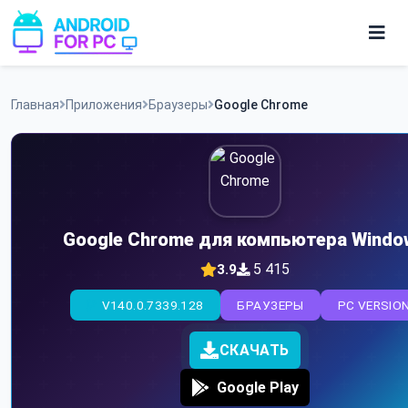
Skip
to
content
Игры
Главная
Приложения
Браузеры
Google Chrome
Приложения
Google Chrome для компьютера Windo
5 415
3.9
V140.0.7339.128
БРАУЗЕРЫ
PC VERSIO
СКАЧАТЬ
Google Play