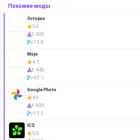
Похожие моды
Octopus
5.0
5 009
v7.2.8
Mojo
4.7
6 440
v4.2.1
Google Photo
4.6
6 809
v1.2.3
ICQ
5.0