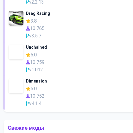
v2.2.13
Drag Racing
3.8
10 765
v3.5.7
Unchained
5.0
10 759
v1.012
Dimension
5.0
10 752
v4.1.4
Свежие моды