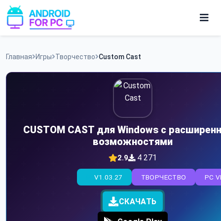
Skip
to
content
Игры
Главная
Игры
Творчество
Custom Cast
Приложения
CUSTOM CAST для Windows с расширен
возможностями
4 271
2.9
V1.03.27
ТВОРЧЕСТВО
PC V
СКАЧАТЬ