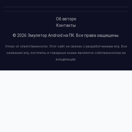
Об авторе
Контакты
© 2026
Эмулятор Android на ПК
. Все права защищены.
Отказ от ответственности: Этот сайт не связан с разработчиками игр. Все
названия игр, логотипы и товарные знаки являются собственностью их
владельцев.