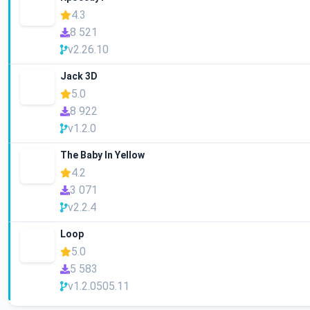
4.3
8 521
v2.26.10
Jack 3D
5.0
8 922
v1.2.0
The Baby In Yellow
4.2
3 071
v2.2.4
Loop
5.0
5 583
v1.2.0505.11