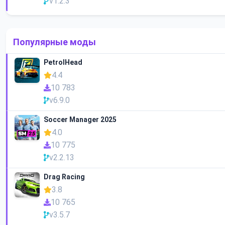
v1.2.3
Популярные моды
PetrolHead
4.4
10 783
v6.9.0
Soccer Manager 2025
4.0
10 775
v2.2.13
Drag Racing
3.8
10 765
v3.5.7