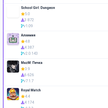
School Girl: Dungeon
5.0
3 872
v1.09
Алхимия
4.8
4 387
v2.0.143
MazM: Печка
3.9
6 626
v7.1.7
Royal Match
4.4
4 174