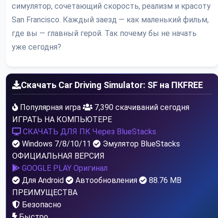
симулятор, сочетающий скорость, реализм и красоту
San Francisco. Каждый заезд — как маленький фильм,
где вы — главный герой. Так почему бы не начать
уже сегодня?
Скачать Car Driving Simulator: SF на ПК
FREE
Популярная игра
7,390 скачиваний сегодня
ИГРАТЬ НА КОМПЬЮТЕРЕ
СКАЧАТЬ ДЛЯ ПК
Через BlueStacks
Windows 7/8/10/11
Эмулятор BlueStacks
ОФИЦИАЛЬНАЯ ВЕРСИЯ
GOOGLE PLAY
Оригинал
Для Android
Автообновления
88.76 MB
ПРЕИМУЩЕСТВА
Безопасно
Быстро