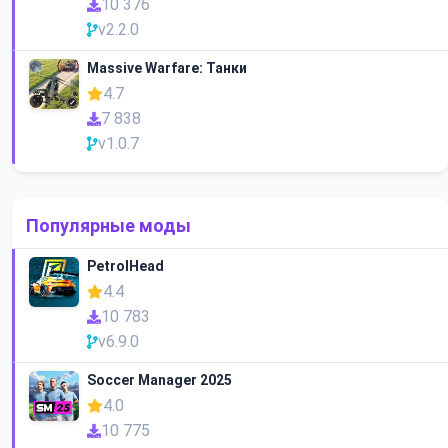
10 376
v2.2.0
Massive Warfare: Танки
4.7
7 838
v1.0.7
Популярные моды
PetrolHead
4.4
10 783
v6.9.0
Soccer Manager 2025
4.0
10 775