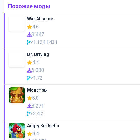
Похожие моды
War Alliance
4.6
9 447
v1.124.1431
Dr. Driving
4.4
6 080
v1.72
Монстры
5.0
8 271
v3.4.2
Angry Birds Rio
4.4