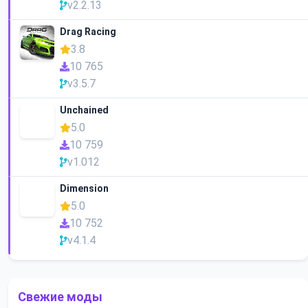
v2.2.13
Drag Racing
3.8
10 765
v3.5.7
Unchained
5.0
10 759
v1.012
Dimension
5.0
10 752
v4.1.4
Свежие моды