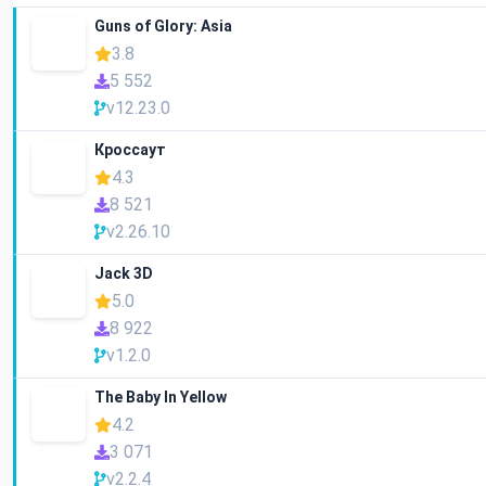
Guns of Glory: Asia
3.8
5 552
v12.23.0
Кроссаут
4.3
8 521
v2.26.10
Jack 3D
5.0
8 922
v1.2.0
The Baby In Yellow
4.2
3 071
v2.2.4