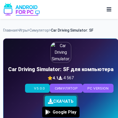
Skip
to
content
Игры
Главная
Игры
Симулятор
Car Driving Simulator: SF
Приложения
Car Driving Simulator: SF для компьютера
4 567
4.1
V5.0.0
СИМУЛЯТОР
PC VERSION
СКАЧАТЬ
Google Play