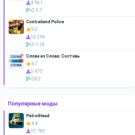
4 961
v2.5.7
Contraband Police
5.0
10 296
v0.1.38
Слова из Слова: Составь
4.7
5 475
v28.2
Популярные моды
PetrolHead
4.4
10 783