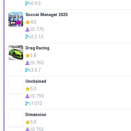
v6.9.0
Soccer Manager 2025
4.0
10 775
v2.2.13
Drag Racing
3.8
10 765
v3.5.7
Unchained
5.0
10 759
v1.012
Dimension
5.0
10 752