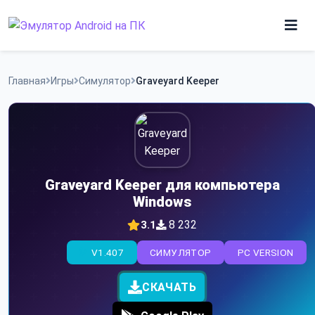
Skip
to
content
Игры
Главная
Игры
Симулятор
Graveyard Keeper
Приложения
Graveyard Keeper для компьютера
Windows
8 232
3.1
V1.407
СИМУЛЯТОР
PC VERSION
СКАЧАТЬ