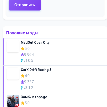
Похожие моды
MadOut Open City
5.0
9 964
v1.0.5
CarX Drift Racing 3
4.0
9 227
v3.1.2
Зомби в городе
5.0