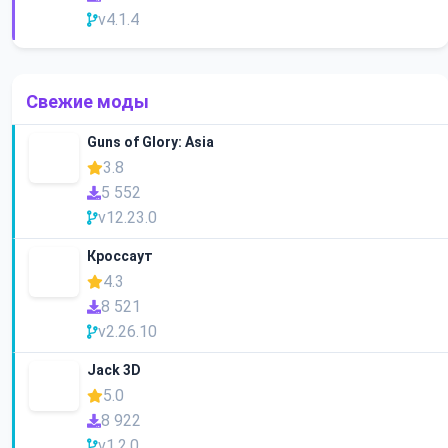
v4.1.4
Свежие моды
Guns of Glory: Asia
3.8
5 552
v12.23.0
Кроссаут
4.3
8 521
v2.26.10
Jack 3D
5.0
8 922
v1.2.0