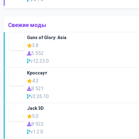
Свежие моды
Guns of Glory: Asia
3.8
5 552
v12.23.0
Кроссаут
4.3
8 521
v2.26.10
Jack 3D
5.0
8 922
v1.2.0