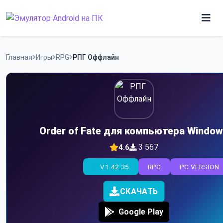
Skip
to
content
Игры
Главная
Игры
RPG
РПГ Оффлайн
Приложения
Order of Fate для компьютера Windo
3 567
4.6
V1.42.35
RPG
PC VERSION
СКАЧАТЬ
Google Play