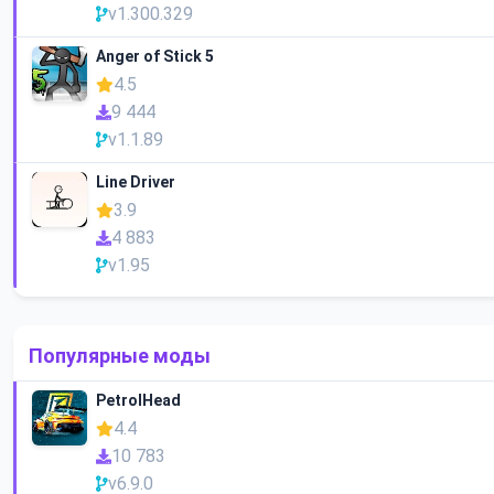
v1.300.329
Anger of Stick 5
4.5
9 444
v1.1.89
Line Driver
3.9
4 883
v1.95
Популярные моды
PetrolHead
4.4
10 783
v6.9.0