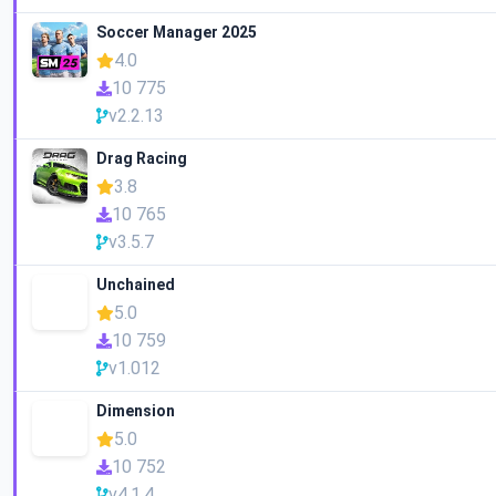
Soccer Manager 2025
4.0
10 775
v2.2.13
Drag Racing
3.8
10 765
v3.5.7
Unchained
5.0
10 759
v1.012
Dimension
5.0
10 752
v4.1.4