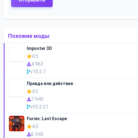
Похожие моды
Imposter 3D
4.5
4 963
v10.3.7
Правда или действие
4.3
7 940
v35.2.21
Furies: Last Escape
4.0
6 545