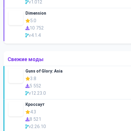
v1.012
Dimension
5.0
10 752
v4.1.4
Свежие моды
Guns of Glory: Asia
3.8
5 552
v12.23.0
Кроссаут
4.3
8 521
v2.26.10