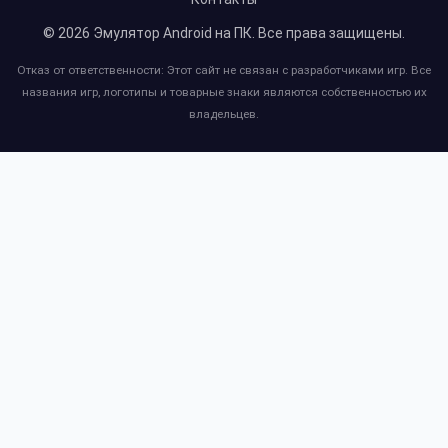
© 2026
Эмулятор Android на ПК
. Все права защищены.
Отказ от ответственности: Этот сайт не связан с разработчиками игр. Все
названия игр, логотипы и товарные знаки являются собственностью их
владельцев.