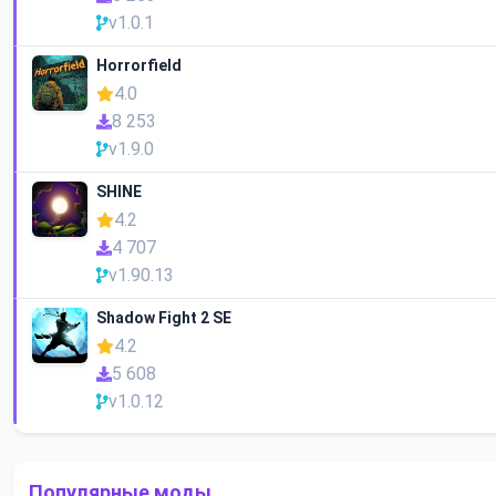
v1.0.1
Horrorfield
4.0
8 253
v1.9.0
SHINE
4.2
4 707
v1.90.13
Shadow Fight 2 SE
4.2
5 608
v1.0.12
Популярные моды