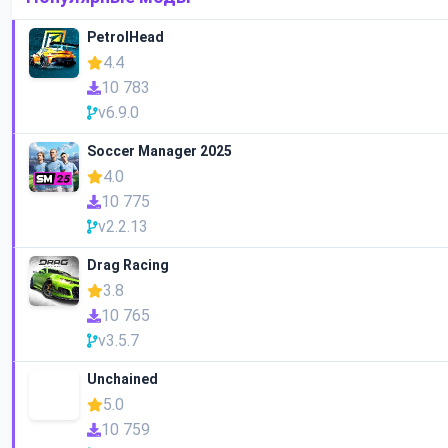
PetrolHead
4.4
10 783
v6.9.0
Soccer Manager 2025
4.0
10 775
v2.2.13
Drag Racing
3.8
10 765
v3.5.7
Unchained
5.0
10 759