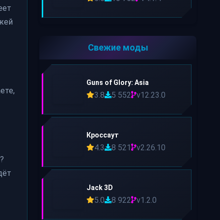
еет
ежей
Свежие моды
Guns of Glory: Asia
ете,
3.8
5 552
v12.23.0
Кроссаут
4.3
8 521
v2.26.10
?
дёт
Jack 3D
5.0
8 922
v1.2.0