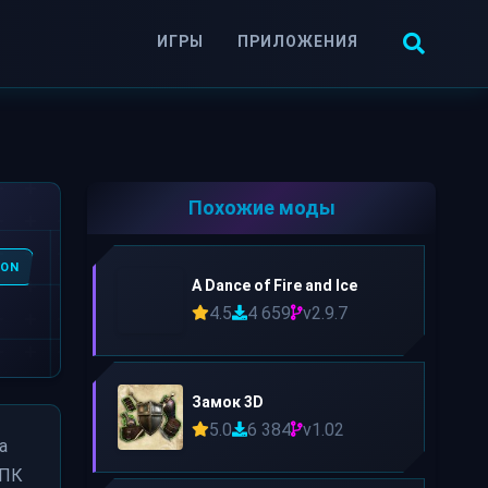
ИГРЫ
ПРИЛОЖЕНИЯ
Похожие моды
ION
A Dance of Fire and Ice
4.5
4 659
v2.9.7
Замок 3D
5.0
6 384
v1.02
а
 ПК