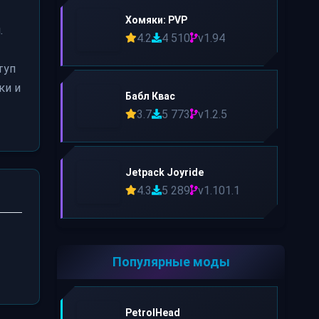
Хомяки: PVP
.
4.2
4 510
v1.94
туп
ки и
Бабл Квас
3.7
5 773
v1.2.5
Jetpack Joyride
4.3
5 289
v1.101.1
Популярные моды
PetrolHead