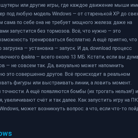
 в шутеры или другие игры, где каждое движение мыши им
тер под любую модель Windows — от старенькой XP до св
м сама по себе она не требует мощного железа: даже на
 запустится без тормозов. Всё, что нужно — это
озможность тренироваться бесплатно. А ещё приятно, что
 загрузка — установка — запуск. И да, download процесс
очного файла — всего около 13 МБ. Кстати, если вы дума
ков — не совсем так. Да, визуально может напомнить
ею это совершенно другое. Всё происходит в реальном
дывать фигуры или выстраивать линии, а ловить момент.
чности. А ещё появляются бомбы (их трогать нельзя!) и
 увеличивают счёт и так далее. Как запустить игру на ПК
indows, может возникнуть вопрос: а что, если что-то пой
dows