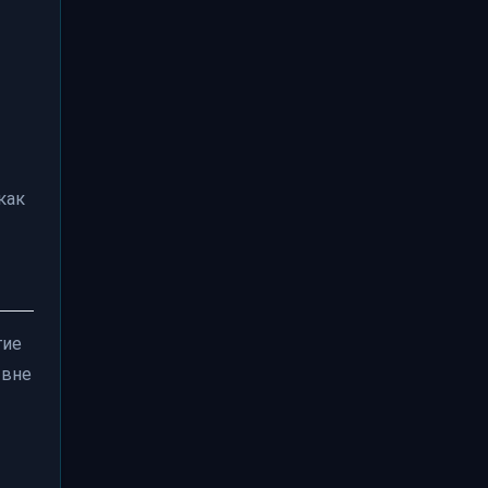
как
гие
 вне