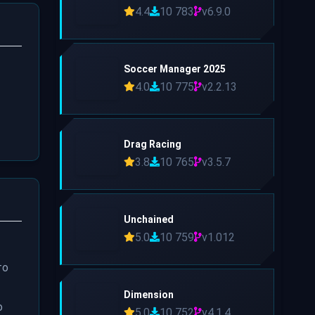
4.4
10 783
v6.9.0
Soccer Manager 2025
4.0
10 775
v2.2.13
Drag Racing
3.8
10 765
v3.5.7
Unchained
5.0
10 759
v1.012
то
Dimension
о
5.0
10 752
v4.1.4