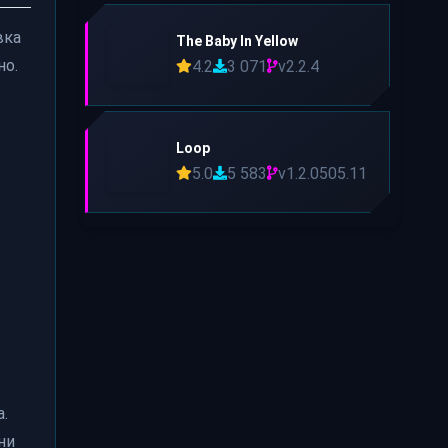
вка
The Baby In Yellow
но.
4.2
3 071
v2.2.4
Loop
5.0
5 583
v1.2.0505.11
.
ни