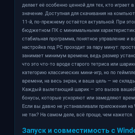
делает её особенно ценной для тех, кто играет
значение. Доступная для скачивания на компью
11-й, по-прежнему остаётся актуальной. При это
бюджетном ПК с минимальными характеристиками
стабильная программа, понятное управление и в
настройка под PC проходит за пару минут: просто
занимает минимум времени, ведь размер установ
что это что-то вроде старого тетриса или шари
категорию классических мини-игр, но по геймпл
времени, на весь экран, и ваша цель — не скла
Каждый вылетающий шарик — это вызов вашей то
бонусы, которые ускоряют или замедляют время,
Если вы давно не устанавливали приложения на W
не так? На самом деле, всё проще, чем кажется.
Запуск и совместимость с Win