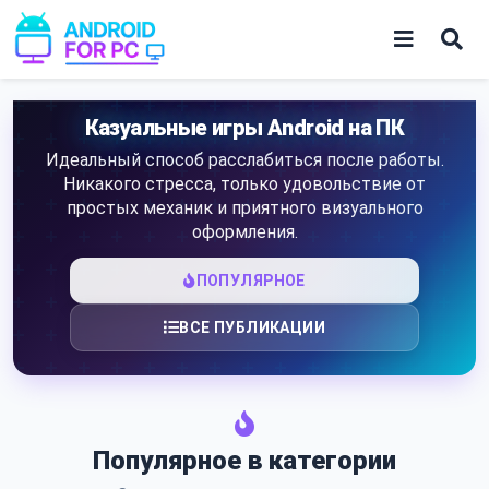
Skip
to
content
Игры
Казуальные игры Android на ПК
Идеальный способ расслабиться после работы.
Приложения
Никакого стресса, только удовольствие от
простых механик и приятного визуального
оформления.
ПОПУЛЯРНОЕ
ВСЕ ПУБЛИКАЦИИ
Популярное в категории