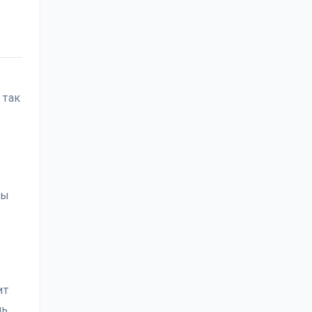
 так
бы
ит
ль