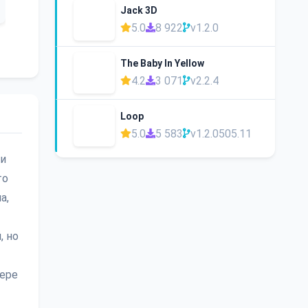
Jack 3D
5.0
8 922
v1.2.0
The Baby In Yellow
4.2
3 071
v2.2.4
Loop
5.0
5 583
v1.2.0505.11
ли
то
а,
, но
тере