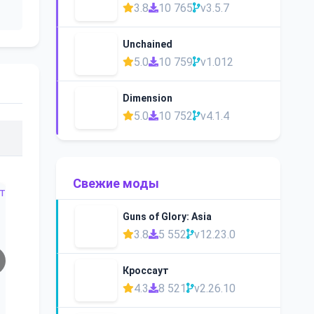
3.8
10 765
v3.5.7
Unchained
5.0
10 759
v1.012
Dimension
5.0
10 752
v4.1.4
Свежие моды
Guns of Glory: Asia
3.8
5 552
v12.23.0
Кроссаут
4.3
8 521
v2.26.10