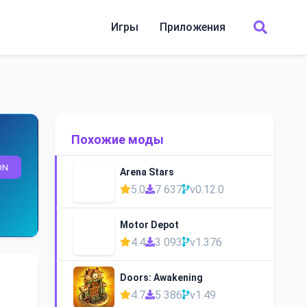
Игры
Приложения
Похожие моды
ON
Arena Stars
5.0
7 637
v0.12.0
Motor Depot
4.4
3 093
v1.376
Doors: Awakening
4.7
5 386
v1.49