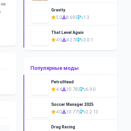
 не
Gravity
и
5.0
8 693
v1.3
That Level Again
4.9
4 278
v3.0.1
Популярные моды
PetrolHead
4.4
10 783
v6.9.0
Soccer Manager 2025
4.0
10 775
v2.2.13
Drag Racing