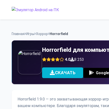
Skip
to
content
Главная
Игры
Хоррор
Horrorfield
Horrorfield для компью
4.0
8 253
СКАЧАТЬ
Google
Horrorfield 1.9.0 — это захватывающая хоррор-иг
вашем компьютере. Благодаря эмуляторам, таки