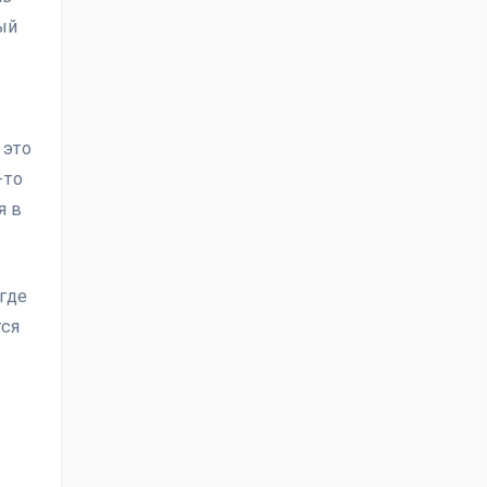
ый
 это
-то
я в
 где
тся