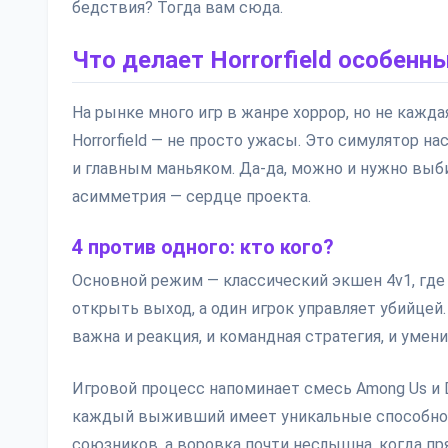
бедствия? Тогда вам сюда.
Что делает Horrorfield особенн
На рынке много игр в жанре хоррор, но не кажда
Horrorfield — не просто ужасы. Это симулятор н
и главным маньяком. Да-да, можно и нужно выб
асимметрия — сердце проекта.
4 против одного: кто кого?
Основной режим — классический экшен 4v1, гд
открыть выход, а один игрок управляет убийцей
важна и реакция, и командная стратегия, и умен
Игровой процесс напоминает смесь Among Us и D
каждый выживший имеет уникальные способност
союзников, а воровка почти неслышна, когда пр