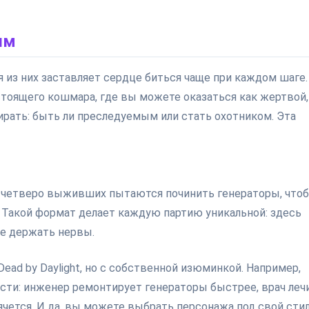
ым
я из них заставляет сердце биться чаще при каждом шаге.
астоящего кошмара, где вы можете оказаться как жертвой,
ирать: быть ли преследуемым или стать охотником. Эта
е четверо выживших пытаются починить генераторы, что
. Такой формат делает каждую партию уникальной: здесь
ие держать нервы.
ead by Daylight, но с собственной изюминкой. Например,
и: инженер ремонтирует генераторы быстрее, врач леч
ячется. И да, вы можете выбрать персонажа под свой сти