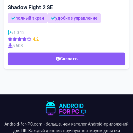
Shadow Fight 2 SE
полный экран
удобное управление
v1.0.12
4.2
5 608
Скачать
Android-for-PC.com - больше, чем каталог Android-приложений
для ПК. Каждый день мы вручную тестируем десятки