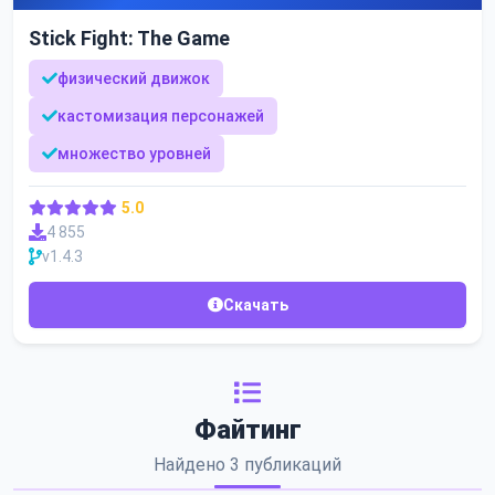
Stick Fight: The Game
физический движок
кастомизация персонажей
множество уровней
5.0
4 855
v1.4.3
Скачать
Файтинг
Найдено 3 публикаций