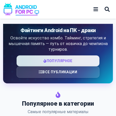
Skip
to
content
Игры
Файтинги Android на ПК - драки
Освойте искусство комбо. Тайминг, стратегия и
Приложения
мышечная память — путь от новичка до чемпиона
турниров.
ПОПУЛЯРНОЕ
ВСЕ ПУБЛИКАЦИИ
Популярное в категории
Самые популярные материалы