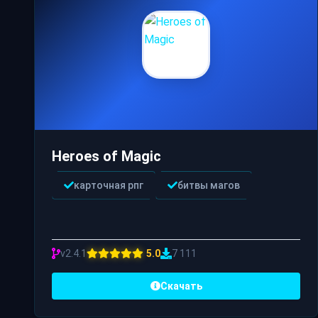
Heroes of Magic
карточная рпг
битвы магов
v2.4.1
5.0
7 111
Скачать