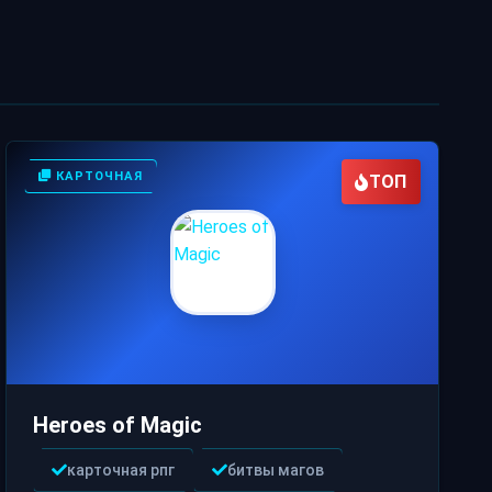
КАРТОЧНАЯ
ТОП
Heroes of Magic
карточная рпг
битвы магов