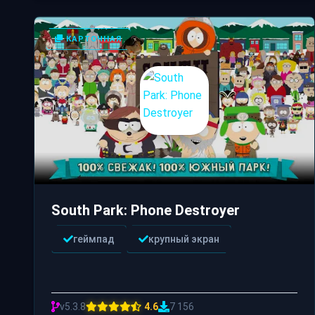
КАРТОЧНАЯ
South Park: Phone Destroyer
геймпад
крупный экран
v5.3.8
4.6
7 156