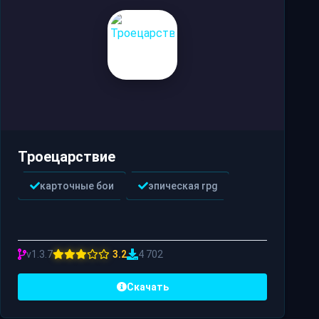
Троецарствие
карточные бои
эпическая rpg
v1.3.7
3.2
4 702
Скачать