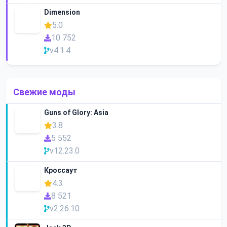
Dimension
5.0
10 752
v4.1.4
Свежие моды
Guns of Glory: Asia
3.8
5 552
v12.23.0
Кроссаут
4.3
8 521
v2.26.10