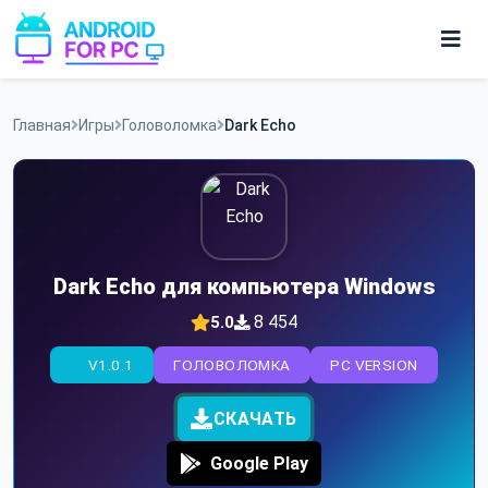
Skip
to
content
Игры
Главная
Игры
Головоломка
Dark Echo
Приложения
Dark Echo для компьютера Windows
8 454
5.0
V1.0.1
ГОЛОВОЛОМКА
PC VERSION
СКАЧАТЬ
Google Play