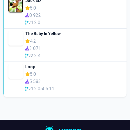
Jack 3D
5.0
8 922
v1.2.0
The Baby In Yellow
4.2
3 071
v2.2.4
Loop
5.0
5 583
v1.2.0505.11