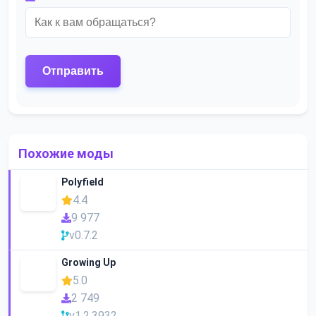
Похожие моды
Polyfield
4.4
9 977
v0.7.2
Growing Up
5.0
2 749
v1.2.3932