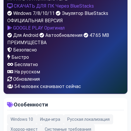
СКАЧАТЬ ДЛЯ ПК
Через BlueStacks
Windows 7/8/10/11
Эмулятор BlueStacks
ОФИЦИАЛЬНАЯ ВЕРСИЯ
GOOGLE PLAY
Оригинал
Для Android
Автообновления
47.65 MB
ПРЕИМУЩЕСТВА
Безопасно
Быстро
Бесплатно
На русском
Обновления
50
человек скачивают сейчас
Особенности
Windows 10
Инди-игра
Русская локализация
Хоррор-квест
Системные требования