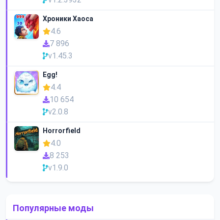
Хроники Хаоса
4.6
7 896
v1.45.3
Egg!
4.4
10 654
v2.0.8
Horrorfield
4.0
8 253
v1.9.0
Популярные моды