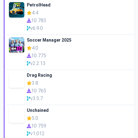
PetrolHead
4.4
10 783
v6.9.0
Soccer Manager 2025
4.0
10 775
v2.2.13
Drag Racing
3.8
10 765
v3.5.7
Unchained
5.0
10 759
v1.012